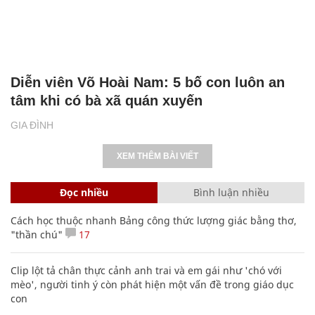
Diễn viên Võ Hoài Nam: 5 bố con luôn an
tâm khi có bà xã quán xuyến
GIA ĐÌNH
XEM THÊM BÀI VIẾT
Đọc nhiều
Bình luận nhiều
Cách học thuộc nhanh Bảng công thức lượng giác bằng thơ,
"thần chú"
17
Clip lột tả chân thực cảnh anh trai và em gái như 'chó với
mèo', người tinh ý còn phát hiện một vấn đề trong giáo dục
con