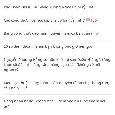
Phó Đoàn ĐBQH Hà Giang Vương Ngọc Hà bị kỷ luật
Các công thức hóa học lớp 8, 9 cơ bản cần nhớ
106
Bảng công thức đạo hàm nguyên hàm cơ bản cần nhớ
20 số điện thoại ma ám bạn không bao giờ nên gọi
Nguyễn Phương Hằng sở hữu khối tài sản "siêu khủng", từng
khoe sổ đỏ tính bằng cân, mắng cựu mẫu 'không có nổi
nghìn tỷ'
Mẹo học thuộc Bảng tuần hoàn nguyên tố hóa học bằng thơ,
câu nói vui vẻ
Hàng ngàn người Mỹ ân hận vì tiêm vắc xin HPV: Bác sĩ nói
gì?