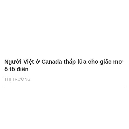
Người Việt ở Canada thắp lửa cho giấc mơ
ô tô điện
THỊ TRƯỜNG