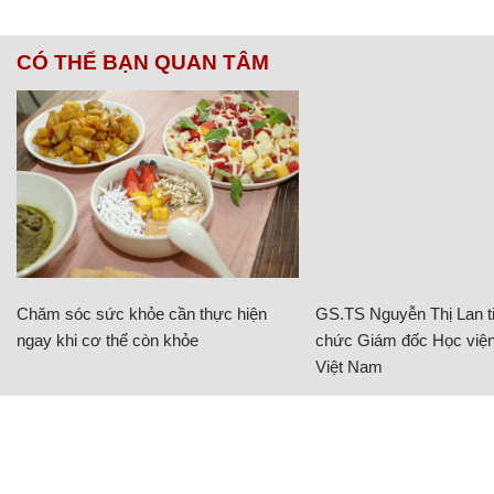
CÓ THỂ BẠN QUAN TÂM
Chăm sóc sức khỏe cần thực hiện
GS.TS Nguyễn Thị Lan ti
ngay khi cơ thể còn khỏe
chức Giám đốc Học viện
Việt Nam