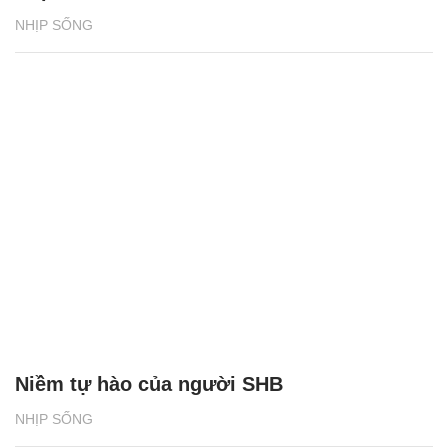
NHỊP SỐNG
Niềm tự hào của người SHB
NHỊP SỐNG