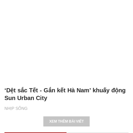
‘Dệt sắc Tết - Gắn kết Hà Nam’ khuấy động
Sun Urban City
NHỊP SỐNG
XEM THÊM BÀI VIẾT