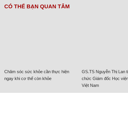
CÓ THỂ BẠN QUAN TÂM
Chăm sóc sức khỏe cần thực hiện
GS.TS Nguyễn Thị Lan ti
ngay khi cơ thể còn khỏe
chức Giám đốc Học viện
Việt Nam