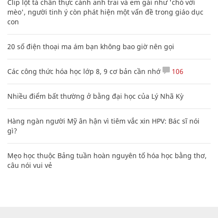
Clip lột tả chân thực cảnh anh trai và em gái như 'chó với
mèo', người tinh ý còn phát hiện một vấn đề trong giáo dục
con
20 số điện thoại ma ám bạn không bao giờ nên gọi
Các công thức hóa học lớp 8, 9 cơ bản cần nhớ
106
Nhiều điểm bất thường ở bằng đại học của Lý Nhã Kỳ
Hàng ngàn người Mỹ ân hận vì tiêm vắc xin HPV: Bác sĩ nói
gì?
Mẹo học thuộc Bảng tuần hoàn nguyên tố hóa học bằng thơ,
câu nói vui vẻ