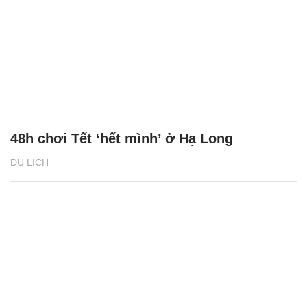
48h chơi Tết ‘hết mình’ ở Hạ Long
DU LỊCH