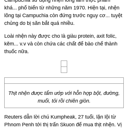
Campuchia sử dụng nhện lông làm thực phẩm
khá... phổ biến từ những năm 1970. Hiện tại, nhện
lông tại Campuchia còn đứng trước nguy cơ... tuyệt
chủng do bị săn bắt quá nhiều.
Loài nhện này được cho là giàu protein, axit folic,
kẽm... v.v và còn chứa các chất để bào chế thành
thuốc nữa.
Thịt nhện được tẩm ướp với hỗn hợp bột, đường,
muối, tỏi rồi chiên giòn.
Reuters dẫn lời chú Kumpheak, 27 tuổi, lặn lội từ
Phnom Penh tới thị trấn Skuon để mua thịt nhện. Vị