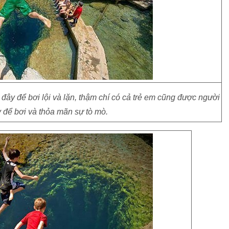
 đây để bơi lội và lặn, thậm chí có cả trẻ em cũng được người
y để bơi và thỏa mãn sự tò mò.