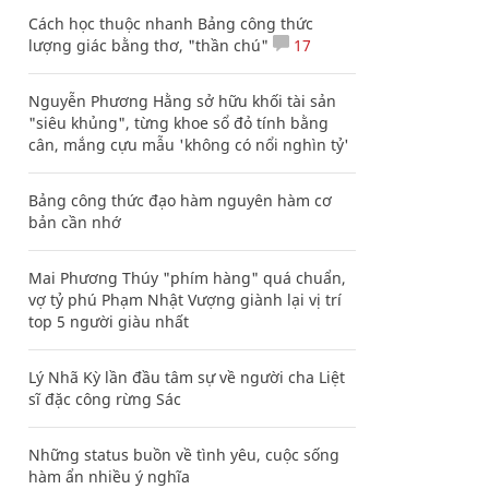
Cách học thuộc nhanh Bảng công thức
lượng giác bằng thơ, "thần chú"
17
Nguyễn Phương Hằng sở hữu khối tài sản
"siêu khủng", từng khoe sổ đỏ tính bằng
cân, mắng cựu mẫu 'không có nổi nghìn tỷ'
Bảng công thức đạo hàm nguyên hàm cơ
bản cần nhớ
Mai Phương Thúy "phím hàng" quá chuẩn,
vợ tỷ phú Phạm Nhật Vượng giành lại vị trí
top 5 người giàu nhất
Lý Nhã Kỳ lần đầu tâm sự về người cha Liệt
sĩ đặc công rừng Sác
Những status buồn về tình yêu, cuộc sống
hàm ẩn nhiều ý nghĩa