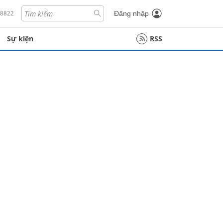
18822
Đăng nhập
Sự kiện
RSS