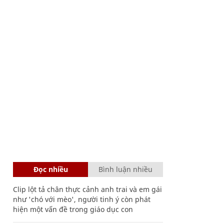
Đọc nhiều
Bình luận nhiều
Clip lột tả chân thực cảnh anh trai và em gái
như 'chó với mèo', người tinh ý còn phát
hiện một vấn đề trong giáo dục con