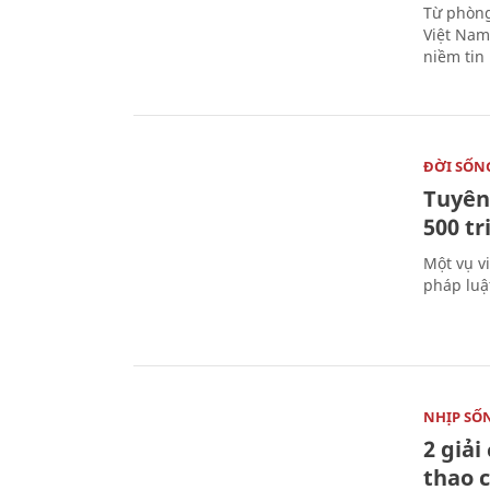
Từ phòng
Việt Nam 
niềm tin
ĐỜI SỐN
Tuyên 
500 t
Một vụ v
pháp luậ
NHỊP SỐ
2 giải
thao c