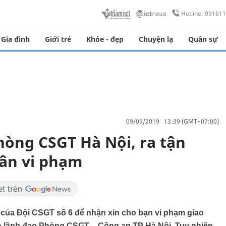
Hotline: 09161
Gia đình
Giới trẻ
Khỏe - đẹp
Chuyện lạ
Quân sự
09/09/2019 13:39 (GMT+07:00)
òng CSGT Hà Nội, ra tận
hân vi phạm
t của Đội CSGT số 6 để nhận xin cho bạn vi phạm giao
là lãnh đạo Phòng CSGT – Công an TP Hà Nội. Tuy nhiên,