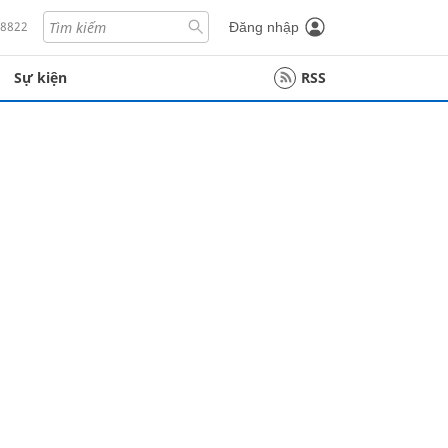
18822
Đăng nhập
Sự kiện
RSS