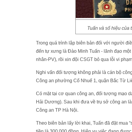
Tuấn và số hiệu của 
Trong quá trình lập biên bản đối với người đ
đến tự xưng là Đào Minh Tuấn - lãnh đạo mộ
nhân-PV), rồi xin đội CSGT bỏ qua lỗi vi phạ
Nghi vấn đối tượng không phải là cán bộ công
Công an phường Cổ Nhuế 1, quận Bắc Từ Liêm
Có mặt tại cơ quan công an, đối tượng mạo dan
Hải Dương). Sau khi đưa về trụ sở công an l
Công an TP Hà Nội.
Theo biên bản lấy lời khai, Tuấn đã đặt mua 
tiền là 300.000 đồng. Hiện vụ việc đang đượ