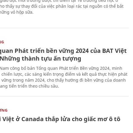
giáo dục môi trường được thí điểm tại 16 trường tiểu học ở
o thấy sự thay đổi của việc phân loại rác tại nguồn có thể bắt
hững vỏ hộp sữa.
NG
quan Phát triển bền vững 2024 của BAT Việt
Những thành tựu ấn tượng
 Nam công bố bản Tổng quan Phát triển Bền vững 2024, minh
 chiến lược, các sáng kiến trọng điểm và kết quả thực hiện phát
n vững trong năm 2024, cho thấy hướng đi bền vững của doanh
ang tiến triển theo chiều sâu.
ỜNG
 Việt ở Canada thắp lửa cho giấc mơ ô tô