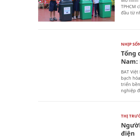
Mô hình 
TPHCM ch
đầu từ n
NHỊP SỐ
Tổng 
Nam: 
BAT Việt
bạch hóa
triển bề
nghiệp đ
THỊ TRƯ
Người
điện