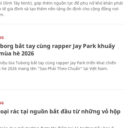
ỉ (tỉnh Tây Ninh), góp thêm nguồn lực để phụ nữ khó khăn phát
nh tế gia đình và tạo thêm nền tảng ổn định cho cộng đồng nơi
ên.
NG
uborg bắt tay cùng rapper Jay Park khuấy
mùa hè 2026
iệu bia Tuborg bắt tay cùng rapper Jay Park triển khai chiến
 hè 2026 mang tên "Sao Phải Theo Chuẩn” tại Việt Nam.
NG
loại rác tại nguồn bắt đầu từ những vỏ hộp