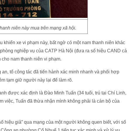
thanh niên này mua trên mạng xã hội.
iều khiển xe vi phạm này, bất ngờ có một nam thanh niên khác
t phòng nghiệp vụ của CATP Hà Nội (đưa ra số hiệu CAND cá
m cho nam thanh niên vi phạm.
 an, tổ công tác đã tiến hành xác minh nhanh và phối hợp
 tạm giữ người này lại để làm rõ.
h được xác định là Đào Minh Tuấn (34 tuổi, trú tại Chí Linh,
àm việc, Tuấn đã thừa nhận mình không phải là cán bộ của
“số hiệu giả” qua mạng của một người không quen biết, với số
c Công an phường Cổ Nhuế 1 tiếp tục xác minh và xử lý vụ