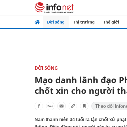
Đời sống
Thị trường
Thế giới
ĐỜI SỐNG
Mạo danh lãnh đạo Ph
chốt xin cho người t
Nam thanh niên 34 tuổi ra tận chốt xử phạ
thông. Điều đáng nói, người này tự xưng 