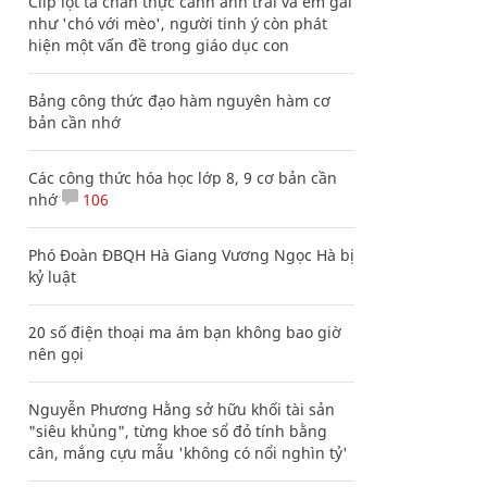
Clip lột tả chân thực cảnh anh trai và em gái
như 'chó với mèo', người tinh ý còn phát
hiện một vấn đề trong giáo dục con
Bảng công thức đạo hàm nguyên hàm cơ
bản cần nhớ
Các công thức hóa học lớp 8, 9 cơ bản cần
nhớ
106
Phó Đoàn ĐBQH Hà Giang Vương Ngọc Hà bị
kỷ luật
20 số điện thoại ma ám bạn không bao giờ
nên gọi
Nguyễn Phương Hằng sở hữu khối tài sản
"siêu khủng", từng khoe sổ đỏ tính bằng
cân, mắng cựu mẫu 'không có nổi nghìn tỷ'