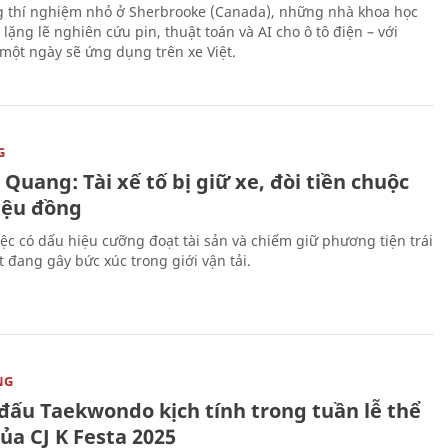
 thí nghiệm nhỏ ở Sherbrooke (Canada), những nhà khoa học
lặng lẽ nghiên cứu pin, thuật toán và AI cho ô tô điện – với
 một ngày sẽ ứng dụng trên xe Việt.
G
Quang: Tài xế tố bị giữ xe, đòi tiền chuộc
riệu đồng
iệc có dấu hiệu cưỡng đoạt tài sản và chiếm giữ phương tiện trái
t đang gây bức xúc trong giới vận tải.
NG
 đấu Taekwondo kịch tính trong tuần lễ thể
ủa CJ K Festa 2025