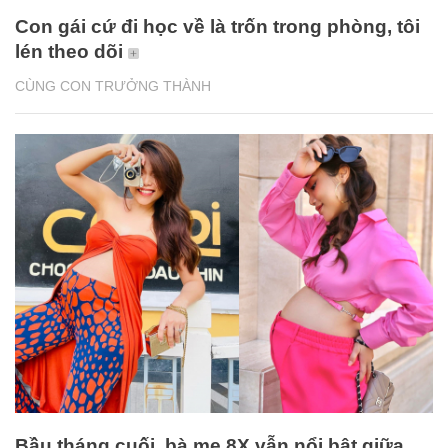
Con gái cứ đi học về là trốn trong phòng, tôi
lén theo dõi
CÙNG CON TRƯỞNG THÀNH
Bầu tháng cuối, bà mẹ 8X vẫn nổi bật giữa