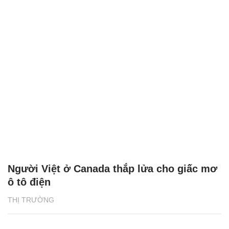
Người Việt ở Canada thắp lửa cho giấc mơ
ô tô điện
THỊ TRƯỜNG