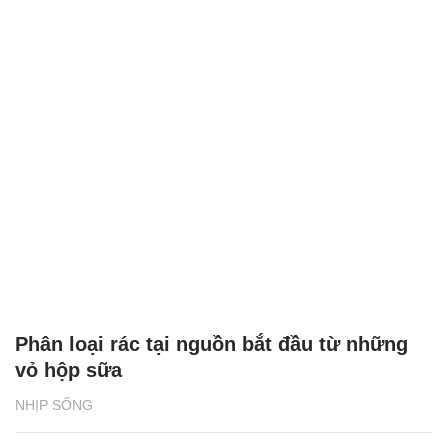
Phân loại rác tại nguồn bắt đầu từ những
vỏ hộp sữa
NHỊP SỐNG