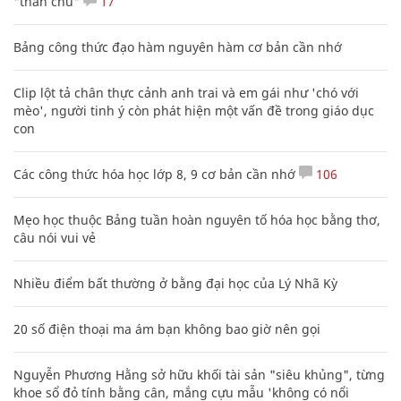
"thần chú"
17
Bảng công thức đạo hàm nguyên hàm cơ bản cần nhớ
Clip lột tả chân thực cảnh anh trai và em gái như 'chó với
mèo', người tinh ý còn phát hiện một vấn đề trong giáo dục
con
Các công thức hóa học lớp 8, 9 cơ bản cần nhớ
106
Mẹo học thuộc Bảng tuần hoàn nguyên tố hóa học bằng thơ,
câu nói vui vẻ
Nhiều điểm bất thường ở bằng đại học của Lý Nhã Kỳ
20 số điện thoại ma ám bạn không bao giờ nên gọi
Nguyễn Phương Hằng sở hữu khối tài sản "siêu khủng", từng
khoe sổ đỏ tính bằng cân, mắng cựu mẫu 'không có nổi