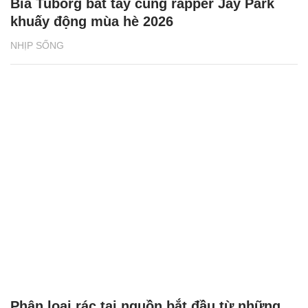
Bia Tuborg bắt tay cùng rapper Jay Park
khuấy động mùa hè 2026
NHỊP SỐNG
Phân loại rác tại nguồn bắt đầu từ những