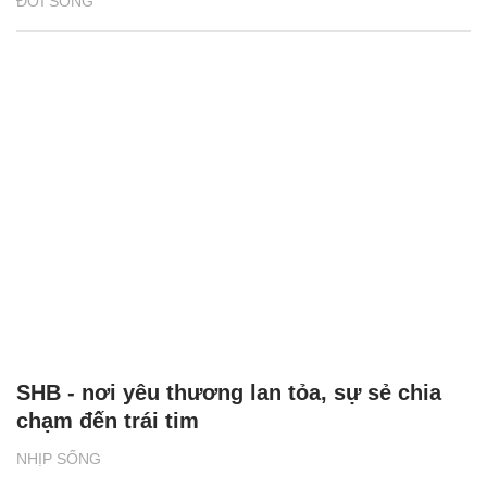
ĐỜI SỐNG
SHB - nơi yêu thương lan tỏa, sự sẻ chia
chạm đến trái tim
NHỊP SỐNG