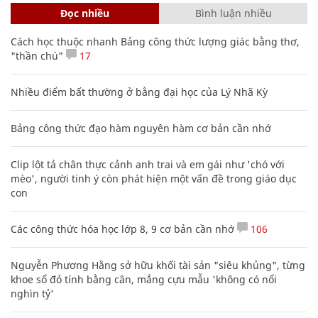
SHB - nơi yêu thương lan tỏa, sự sẻ chia
chạm đến trái tim
NHỊP SỐNG