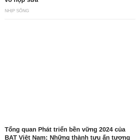
NHỊP SỐNG
Bia Tuborg bắt tay cùng rapper Jay Park
khuấy động mùa hè 2026