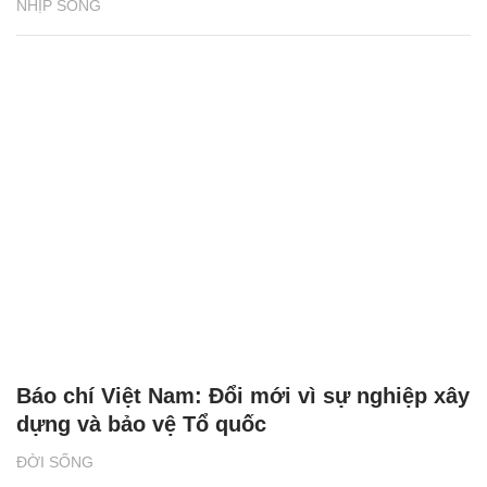
Tuyên Quang: Tài xế tố bị giữ xe, đòi tiền
chuộc 500 triệu đồng
ĐỜI SỐNG