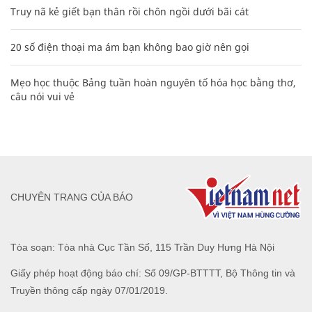
Diễn viên Võ Hoài Nam: 5 bố con luôn an
tâm khi có bà xã quán xuyến
GIA ĐÌNH
XEM THÊM BÀI VIẾT
Đọc nhiều
Bình luận nhiều