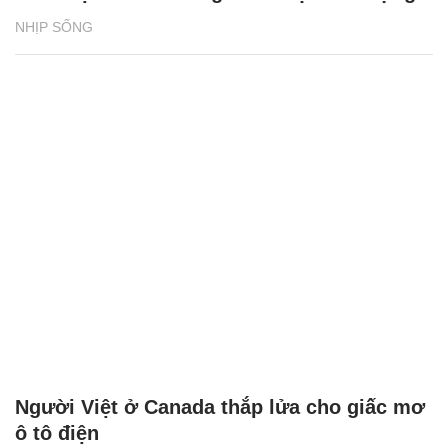
NHỊP SỐNG
Phân loại rác tại nguồn bắt đầu từ những
vỏ hộp sữa