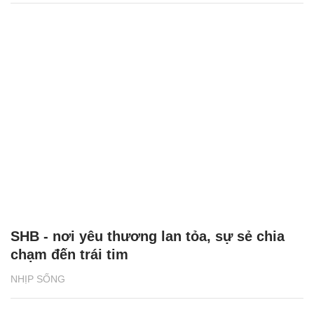
2 giải đấu Taekwondo kịch tính trong tuần
lễ thể thao của CJ K Festa 2025
NHỊP SỐNG