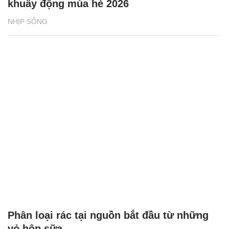
Chăm sóc sức khỏe cần thực hiện
GS.TS Nguyễn Thị Lan ti
ngay khi cơ thể còn khỏe
chức Giám đốc Học viện
Việt Nam
BAT Việt Nam tiếp sức phụ nữ vùng biên
giới phát triển sinh kế