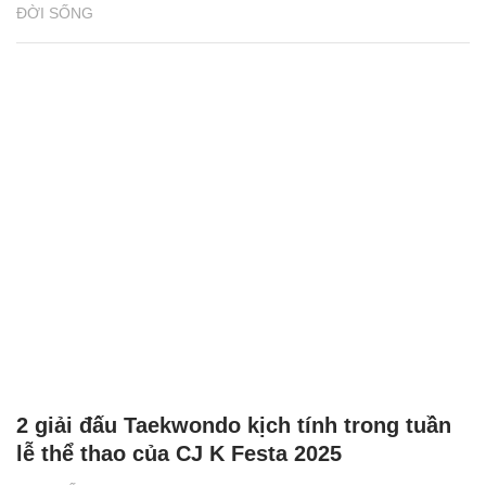
Người Việt ở Canada thắp lửa cho giấc mơ
ô tô điện
THỊ TRƯỜNG