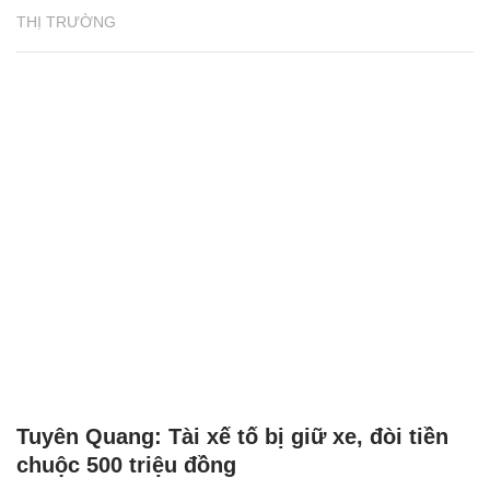
NHỊP SỐNG
Tổng quan Phát triển bền vững 2024 của
BAT Việt Nam: Những thành tựu ấn tượng
NHỊP SỐNG