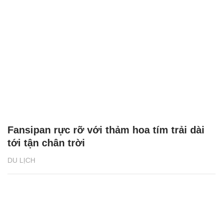
Lý do Hà Nam có cơ hội trở thành ‘Điểm
đến du lịch mới nổi hàng đầu châu Á’
DU LỊCH