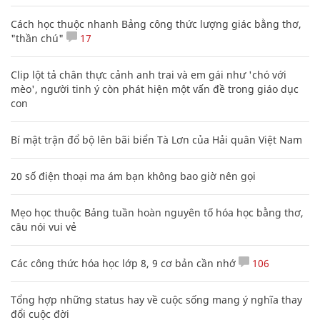
Fansipan rực rỡ với thảm hoa tím trải dài
tới tận chân trời
DU LỊCH