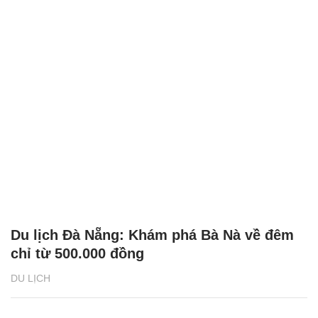
Di tích đặc biệt Tháp Bà Ponagar, điểm đến
hút khách
DU LỊCH