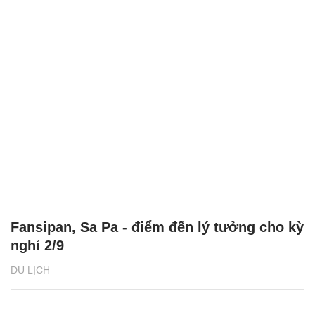
Bánh tôm hồ Tây - Món ăn nức tiếng của
Hà Nội 'gây thương nhớ' cho du khách
quốc tế
DU LỊCH