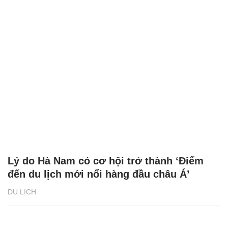
Du lịch Đà Nẵng: Khám phá Bà Nà về đêm
chỉ từ 500.000 đồng
DU LỊCH