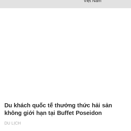
(Nguồn: RT)
CÓ THỂ BẠN QUAN TÂM