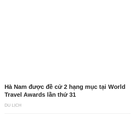
Fansipan, Sa Pa - điểm đến lý tưởng cho kỳ
nghỉ 2/9
DU LỊCH