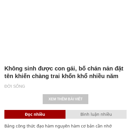
Hà Nam được đề cử 2 hạng mục tại World
Travel Awards lần thứ 31
DU LỊCH