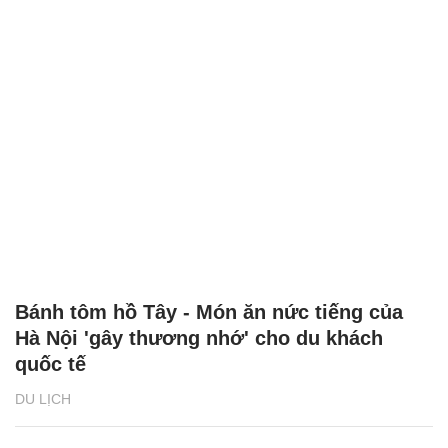
48h chơi Tết ‘hết mình’ ở Hạ Long
DU LỊCH