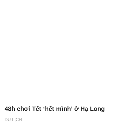
Chăm sóc sức khỏe cần thực hiện
GS.TS Nguyễn Thị Lan ti
ngay khi cơ thể còn khỏe
chức Giám đốc Học viện
Việt Nam