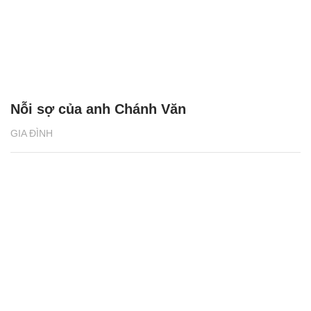
Nỗi sợ của anh Chánh Văn
GIA ĐÌNH
Con trai trách đón muộn sao người làm mẹ