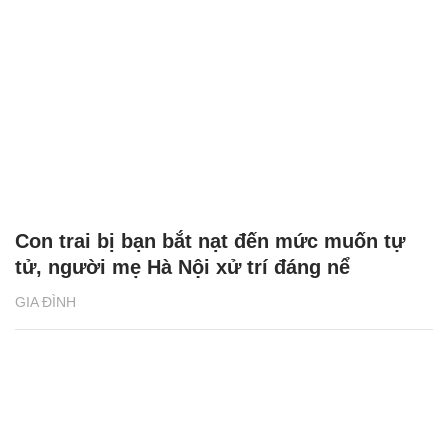
Con trai bị bạn bắt nạt đến mức muốn tự
tử, người mẹ Hà Nội xử trí đáng nể
GIA ĐÌNH