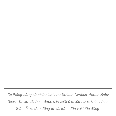
Xe thăng bằng có nhiều loại như Strider, Nimbus, Ander, Baby
Sport, Tacke, Binbo... được sản xuất ở nhiều nước khác nhau.
Giá mỗi xe dao động từ vài trăm đến vài triệu đồng.
Bảo Khánh
Cách lắng nghe giúp cha mẹ tiến vào thế giới của