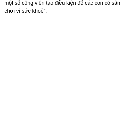
một số công viên tạo điều kiện để các con có sân
chơi vì sức khoẻ”.
Sự nỗ lực và cố gắng luôn hiển thị trên gương mặt các em.