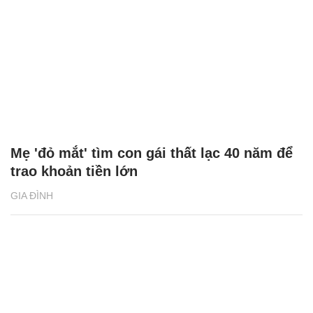
Mẹ 'đỏ mắt' tìm con gái thất lạc 40 năm để
trao khoản tiền lớn
GIA ĐÌNH