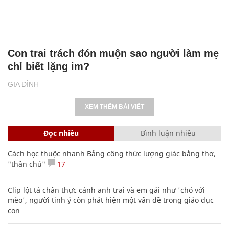
chỉ biết lặng im?
GIA ĐÌNH
XEM THÊM BÀI VIẾT
Đọc nhiều
Bình luận nhiều
Cách học thuộc nhanh Bảng công thức lượng giác bằng thơ,
"thần chú"
17
Clip lột tả chân thực cảnh anh trai và em gái như 'chó với
mèo', người tinh ý còn phát hiện một vấn đề trong giáo dục
con
Bảng công thức đạo hàm nguyên hàm cơ bản cần nhớ
Mẹo học thuộc Bảng tuần hoàn nguyên tố hóa học bằng thơ,
câu nói vui vẻ