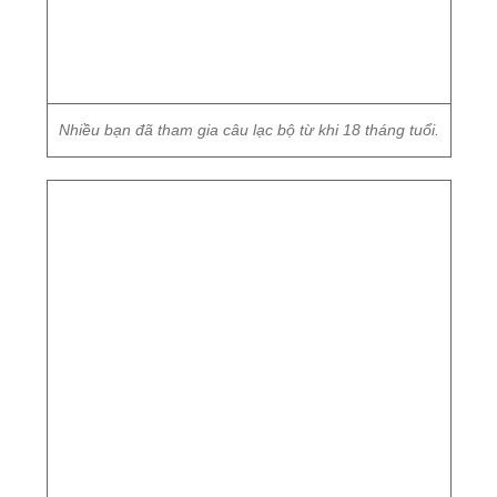
Nhiều bạn đã tham gia câu lạc bộ từ khi 18 tháng tuổi.
Mỗi khi các em biểu diễn, có rất nhiều người đến xem.