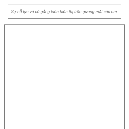
Nhìn các bé hí hoáy với những động tác đáng yêu cùng chiếc
xe thăng bằng, tất cả các phụ huynh và người xem phải phì