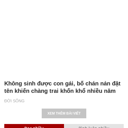
Không sinh được con gái, bố chán nản đặt
tên khiến chàng trai khốn khổ nhiều năm
ĐỜI SỐNG
XEM THÊM BÀI VIẾT