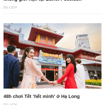
DU LỊCH
48h chơi Tết ‘hết mình’ ở Hạ Long
DU LỊCH