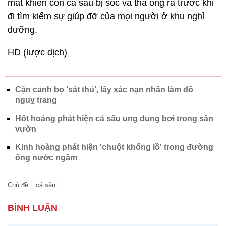
mắt khiến con cá sấu bị sốc và thả ông ra trước khi
đi tìm kiếm sự giúp đỡ của mọi người ở khu nghỉ
dưỡng.
HD (lược dịch)
Cận cảnh bọ ‘sát thủ’, lấy xác nạn nhân làm đồ
nguỵ trang
Hốt hoảng phát hiện cá sấu ung dung bơi trong sân
vườn
Kinh hoàng phát hiện 'chuột khổng lồ' trong đường
ống nước ngầm
Chủ đề:
cá sấu