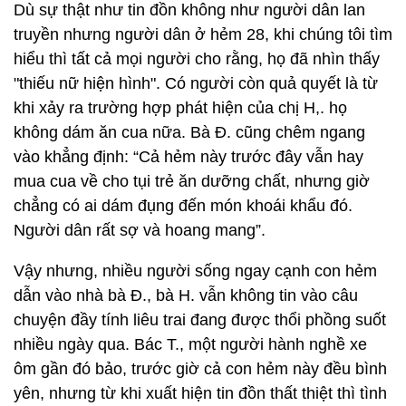
Dù sự thật như tin đồn không như người dân lan
truyền nhưng người dân ở hẻm 28, khi chúng tôi tìm
hiểu thì tất cả mọi người cho rằng, họ đã nhìn thấy
"thiếu nữ hiện hình". Có người còn quả quyết là từ
khi xảy ra trường hợp phát hiện của chị H,. họ
không dám ăn cua nữa. Bà Đ. cũng chêm ngang
vào khẳng định: “Cả hẻm này trước đây vẫn hay
mua cua về cho tụi trẻ ăn dưỡng chất, nhưng giờ
chẳng có ai dám đụng đến món khoái khẩu đó.
Người dân rất sợ và hoang mang”.
Vậy nhưng, nhiều người sống ngay cạnh con hẻm
dẫn vào nhà bà Đ., bà H. vẫn không tin vào câu
chuyện đầy tính liêu trai đang được thổi phồng suốt
nhiều ngày qua. Bác T., một người hành nghề xe
ôm gần đó bảo, trước giờ cả con hẻm này đều bình
yên, nhưng từ khi xuất hiện tin đồn thất thiệt thì tình