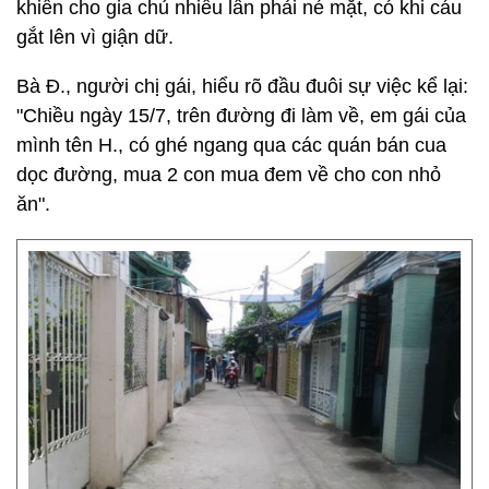
khiến cho gia chủ nhiều lần phải né mặt, có khi cáu
gắt lên vì giận dữ.
Bà Đ., người chị gái, hiểu rõ đầu đuôi sự việc kể lại:
"Chiều ngày 15/7, trên đường đi làm về, em gái của
mình tên H., có ghé ngang qua các quán bán cua
dọc đường, mua 2 con mua đem về cho con nhỏ
ăn".