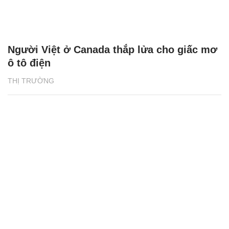
Người Việt ở Canada thắp lửa cho giấc mơ
ô tô điện
THỊ TRƯỜNG