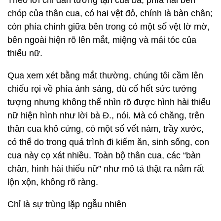
Theo lời chỉ dẫn tường tận của bà, phía hai bên
chóp của thân cua, có hai vệt đỏ, chính là bàn chân;
còn phía chính giữa bên trong có một số vệt lờ mờ,
bên ngoài hiện rõ lên mắt, miệng và mái tóc của
thiếu nữ.
Qua xem xét bằng mắt thường, chúng tôi cầm lên
chiếu rọi về phía ánh sáng, dù cố hết sức tưởng
tượng nhưng không thể nhìn rõ được hình hài thiếu
nữ hiện hình như lời bà Đ., nói. Mà có chăng, trên
thân cua khô cứng, có một số vết nám, trầy xước,
có thể do trong quá trình đi kiếm ăn, sinh sống, con
cua này cọ xát nhiều. Toàn bộ thân cua, các “bàn
chân, hình hài thiếu nữ” như mô tả thật ra nằm rất
lộn xộn, không rõ ràng.
Chỉ là sự trùng lặp ngẫu nhiên