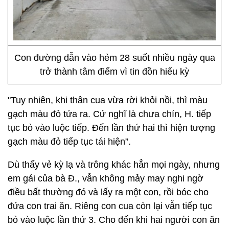
Con đường dẫn vào hẻm 28 suốt nhiều ngày qua
trở thành tâm điểm vì tin đồn hiếu kỳ
"Tuy nhiên, khi thân cua vừa rời khỏi nồi, thì màu
gạch màu đỏ tứa ra. Cứ nghĩ là chưa chín, H. tiếp
tục bỏ vào luộc tiếp. Đến lần thứ hai thì hiện tượng
gạch màu đỏ tiếp tục tái hiện”.
Dù thấy vẻ kỳ lạ và trông khác hẳn mọi ngày, nhưng
em gái của bà Đ., vẫn không mảy may nghi ngờ
điều bất thường đó và lấy ra một con, rồi bóc cho
đứa con trai ăn. Riêng con cua còn lại vẫn tiếp tục
bỏ vào luộc lần thứ 3. Cho đến khi hai người con ăn