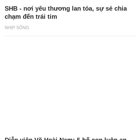
SHB - nơi yêu thương lan tỏa, sự sẻ chia
chạm đến trái tim
NHỊP SỐNG
Diễn viên Võ Hoài Nam: 5 bố con luôn an