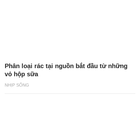
Phân loại rác tại nguồn bắt đầu từ những
vỏ hộp sữa
NHỊP SỐNG