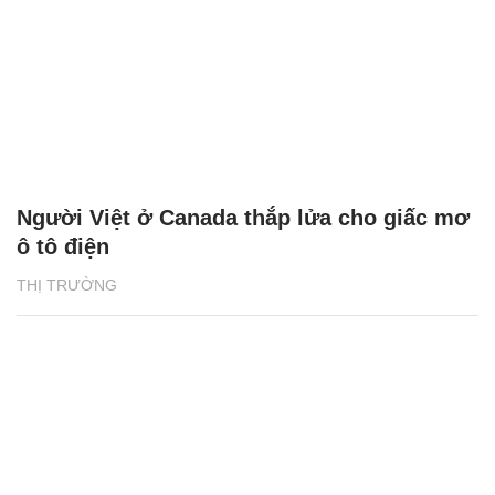
Người Việt ở Canada thắp lửa cho giấc mơ
ô tô điện
THỊ TRƯỜNG