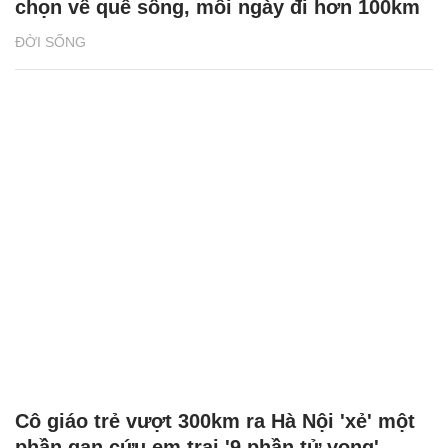
chọn về quê sống, mỗi ngày đi hơn 100km
ĐỜI SỐNG
Cô giáo trẻ vượt 300km ra Hà Nội 'xẻ' một
phần gan cứu em trai '9 phần tử vong'