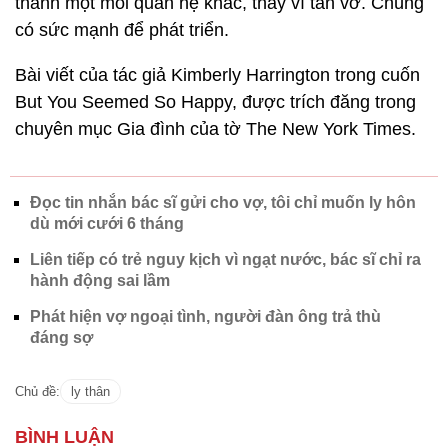
thành một mối quan hệ khác, thay vì tan vỡ. Chúng
có sức mạnh để phát triển.
Bài viết của tác giả Kimberly Harrington trong cuốn
But You Seemed So Happy, được trích đăng trong
chuyên mục Gia đình của tờ The New York Times.
Đọc tin nhắn bác sĩ gửi cho vợ, tôi chỉ muốn ly hôn
dù mới cưới 6 tháng
Liên tiếp có trẻ nguy kịch vì ngạt nước, bác sĩ chỉ ra
hành động sai lầm
Phát hiện vợ ngoại tình, người đàn ông trả thù
đáng sợ
Chủ đề:
ly thân