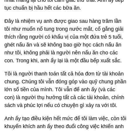
nhất mang lại cho tôi cảm giác thư thái. Anh ấy tiếp
tục chuẩn bị hầu hết các bữa ăn.
Đây là nhiệm vụ anh được giao sau hàng trăm lần
tôi như muốn nổ tung trong nước mắt, cố gắng giải
thích rằng người có khẩu vị của một đứa trẻ 5 tuổi,
ghét nấu ăn và sẽ không bao giờ học cách nấu ăn
như tôi, không phải là người nên nấu ăn cho các
con. Trong khi, anh ấy lại là một đầu bếp xuất sắc.
Tôi là người thanh toán tất cả hóa đơn từ tài khoản
chung. Chúng tôi vẫn đóng góp vào quỹ chung phần
lớn số tiền của mình. Tôi vẫn để anh ấy (và các
con) là người thụ hưởng tất cả các tài khoản, chính
sách và phúc lợi nếu có chuyện gì xảy ra với tôi.
Anh ấy tạo điều kiện hết mức để tôi làm việc, còn tôi
khuyến khích anh ấy theo đuổi công việc khiến anh