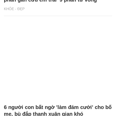
KHỎE - ĐẸP
6 người con bất ngờ 'làm đám cưới' cho bố
mẹ, bù đắp thanh xuân gian khó