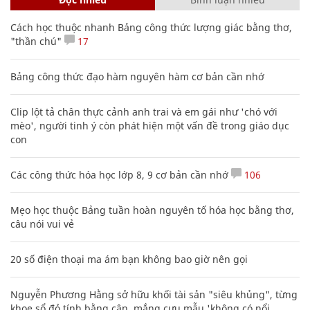
Cách học thuộc nhanh Bảng công thức lượng giác bằng thơ,
"thần chú"
17
Bảng công thức đạo hàm nguyên hàm cơ bản cần nhớ
Clip lột tả chân thực cảnh anh trai và em gái như 'chó với
mèo', người tinh ý còn phát hiện một vấn đề trong giáo dục
con
Các công thức hóa học lớp 8, 9 cơ bản cần nhớ
106
Mẹo học thuộc Bảng tuần hoàn nguyên tố hóa học bằng thơ,
câu nói vui vẻ
20 số điện thoại ma ám bạn không bao giờ nên gọi
Nguyễn Phương Hằng sở hữu khối tài sản "siêu khủng", từng
khoe sổ đỏ tính bằng cân, mắng cựu mẫu 'không có nổi