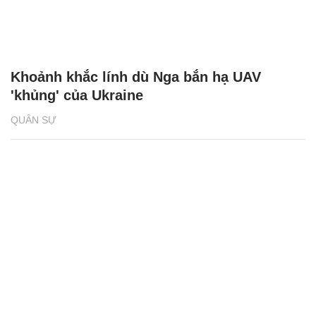
Khoảnh khắc lính dù Nga bắn hạ UAV
'khủng' của Ukraine
QUÂN SỰ