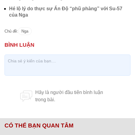
Hé lộ lý do thực sự Ấn Độ “phũ phàng” với Su-57
của Nga
Chủ đề:
Nga
CÓ THỂ BẠN QUAN TÂM