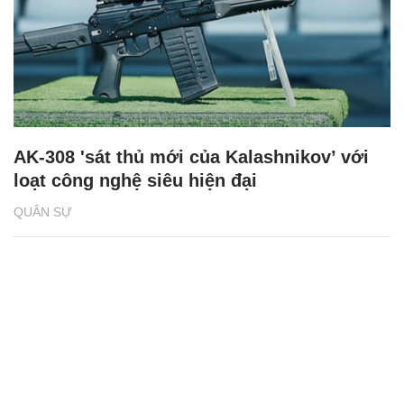
AK-308 'sát thủ mới của Kalashnikov’ với
loạt công nghệ siêu hiện đại
QUÂN SỰ