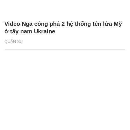
Video Nga công phá 2 hệ thống tên lửa Mỹ
ở tây nam Ukraine
QUÂN SỰ