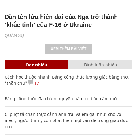
Dàn tên lửa hiện đại của Nga trở thành
‘khắc tinh’ của F-16 ở Ukraine
QUÂN SỰ
XEM THÊM BÀI VIẾT
Đọc nhiều
Bình luận nhiều
Cách học thuộc nhanh Bảng công thức lượng giác bằng thơ,
"thần chú"
17
Bảng công thức đạo hàm nguyên hàm cơ bản cần nhớ
Clip lột tả chân thực cảnh anh trai và em gái như 'chó với
mèo', người tinh ý còn phát hiện một vấn đề trong giáo dục
con