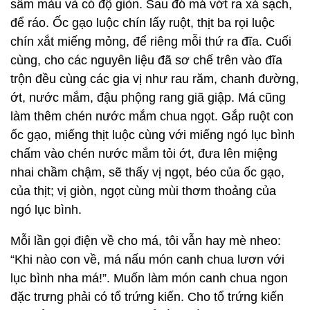
ngâm với một ít muối loãng dùng để ăn sống chấm
nước mắm kho, cá kho. Tuyệt vời nhất là chấm với
nước cá kèo kho lạt.
Khi có mớ ốc gạo, má tôi bẻ ngó lục bình đem về
gọt bỏ vỏ ngoài và dùng bàn bào, bào thành miếng
mỏng sau đó ngâm nước có pha một ít phèn và
nước cốt chanh khoảng năm phút để lục bình không
sẫm màu và có độ giòn. Sau đó má vớt ra xả sạch,
để ráo. Ốc gạo luộc chín lấy ruột, thịt ba rọi luộc
chín xắt miếng mỏng, để riêng mỗi thứ ra đĩa. Cuối
cùng, cho các nguyên liệu đã sơ chế trên vào đĩa
trộn đều cùng các gia vị như rau răm, chanh đường,
ớt, nước mắm, đậu phộng rang giã giập. Má cũng
làm thêm chén nước mắm chua ngọt. Gắp ruột con
ốc gạo, miếng thịt luộc cùng với miếng ngó lục bình
chấm vào chén nước mắm tỏi ớt, đưa lên miệng