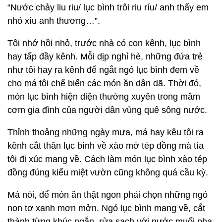
“Nước chảy liu riu/ lục bình trôi riu ríu/ anh thấy em
nhỏ xíu anh thương…”.
Tôi nhớ hồi nhỏ, trước nhà có con kênh, lục bình
hay tấp đầy kênh. Mỗi dịp nghỉ hè, những đứa trẻ
như tôi hay ra kênh để ngắt ngó lục bình đem về
cho má tôi chế biến các món ăn dân dã. Thời đó,
món lục bình hiện diện thường xuyên trong mâm
cơm gia đình của người dân vùng quê sông nước.
Thỉnh thoảng những ngày mưa, má hay kêu tôi ra
kênh cắt thân lục bình về xào mớ tép đồng mà tía
tôi đi xúc mang về. Cách làm món lục bình xào tép
đồng đúng kiểu miệt vườn cũng không quá cầu kỳ.
Má nói, để món ăn thật ngon phải chọn những ngó
non tơ xanh mơn mởn. Ngó lục bình mang về, cắt
thành từng khúc ngắn, rửa sạch với nước muối pha