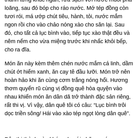
loãng, sau đó bóp cho ráo nước. Mớ tép đồng còn
tươi rói, má ướp chút tiêu, hành, tỏi, nước mắm
ngon rồi cho vào chảo nóng xào cho săn lại. Sau
đó, cho tất cả lục bình vào, tiếp tục xào thật đều và
nêm nếm cho vừa miệng trước khi nhấc khỏi bếp,
cho ra đĩa.
Món ăn này kèm thêm chén nước mắm cá linh, dầm
chút ớt hiểm xanh, ăn cay tê đầu lưỡi. Món trở nên
hoàn hảo khi ăn cùng cơm trắng nóng hổi. Hương
thơm quyến rũ cùng vị đồng quê hòa quyện vào
nhau khiến món ăn dân dã trở thành đặc sản riêng,
rất thi vị. Vì vậy, dân quê tôi có câu: “Lục bình trôi
dọc triền sông/ Hái vào xào tép ngọt lòng dân quê”.