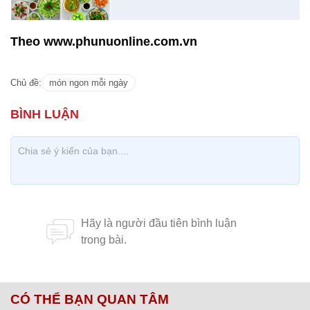
Ở miền Tây, những buổi cơm chiều, gia đình quây
quần bên nồi canh chua nóng hổi cùng chén nước
mắm cay nồng tạo nên khung cảnh thật ấm cúng.
Với những đứa con từng xa quê như tôi thì đây
chính là hình ảnh không thể nào quên.
9X khoe cơm nhà dưới 100k
nhưng rất ngon và bắt mắt
Theo www.phunuonline.com.vn
Chủ đề:
món ngon mỗi ngày