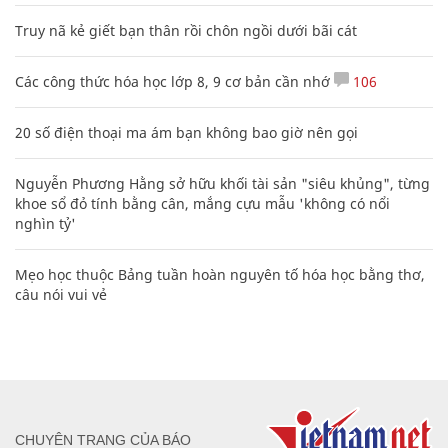
Bảng công thức đạo hàm nguyên hàm cơ bản cần nhớ
Cách học thuộc nhanh Bảng công thức lượng giác bằng thơ,
"thần chú"
17
Clip lột tả chân thực cảnh anh trai và em gái như 'chó với
mèo', người tinh ý còn phát hiện một vấn đề trong giáo dục
con
Truy nã kẻ giết bạn thân rồi chôn ngồi dưới bãi cát
Các công thức hóa học lớp 8, 9 cơ bản cần nhớ
106
20 số điện thoại ma ám bạn không bao giờ nên gọi
Nguyễn Phương Hằng sở hữu khối tài sản "siêu khủng", từng
khoe sổ đỏ tính bằng cân, mắng cựu mẫu 'không có nổi
nghìn tỷ'