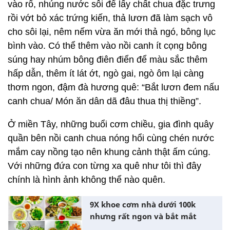
nhai chầm chậm, sẽ thấy vị ngọt, béo của ốc gạo,
của thịt; vị giòn, ngọt cùng mùi thơm thoảng của
ngó lục bình.
Mỗi lần gọi điện về cho má, tôi vẫn hay mè nheo:
“Khi nào con về, má nấu món canh chua lươn với
lục bình nha má!”. Muốn làm món canh chua ngon
đặc trưng phải có tổ trứng kiến. Cho tổ trứng kiến
vào rổ, nhúng nước sôi để lấy chất chua đặc trưng
rồi vớt bỏ xác trứng kiến, thả lươn đã làm sạch vô
cho sôi lại, nêm nếm vừa ăn mới thả ngó, bông lục
bình vào. Có thể thêm vào nồi canh ít cọng bông
súng hay nhúm bông điên điển để màu sắc thêm
hấp dẫn, thêm ít lát ớt, ngò gai, ngò ôm lại càng
thơm ngon, đậm đà hương quê: “Bắt lươn đem nấu
canh chua/ Món ăn dân dã đâu thua thị thiềng”.