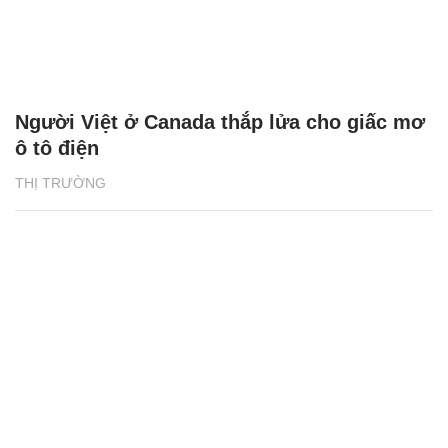
Người Việt ở Canada thắp lửa cho giấc mơ
ô tô điện
THỊ TRƯỜNG