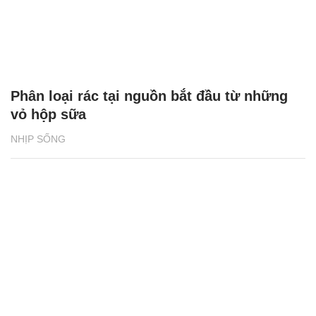
Phân loại rác tại nguồn bắt đầu từ những
vỏ hộp sữa
NHỊP SỐNG