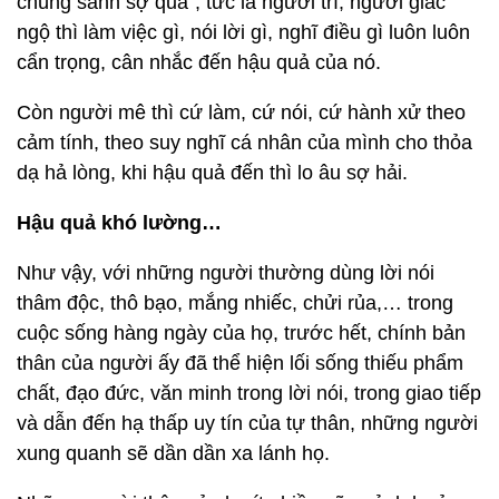
chúng sanh sợ quả", tức là người trí, người giác
ngộ thì làm việc gì, nói lời gì, nghĩ điều gì luôn luôn
cẩn trọng, cân nhắc đến hậu quả của nó.
Còn người mê thì cứ làm, cứ nói, cứ hành xử theo
cảm tính, theo suy nghĩ cá nhân của mình cho thỏa
dạ hả lòng, khi hậu quả đến thì lo âu sợ hải.
Hậu quả khó lường…
Như vậy, với những người thường dùng lời nói
thâm độc, thô bạo, mắng nhiếc, chửi rủa,… trong
cuộc sống hàng ngày của họ, trước hết, chính bản
thân của người ấy đã thể hiện lối sống thiếu phẩm
chất, đạo đức, văn minh trong lời nói, trong giao tiếp
và dẫn đến hạ thấp uy tín của tự thân, những người
xung quanh sẽ dần dần xa lánh họ.