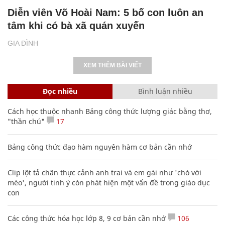
Diễn viên Võ Hoài Nam: 5 bố con luôn an
tâm khi có bà xã quán xuyến
GIA ĐÌNH
XEM THÊM BÀI VIẾT
Đọc nhiều
Bình luận nhiều
Cách học thuộc nhanh Bảng công thức lượng giác bằng thơ,
"thần chú"
17
Bảng công thức đạo hàm nguyên hàm cơ bản cần nhớ
Clip lột tả chân thực cảnh anh trai và em gái như 'chó với
mèo', người tinh ý còn phát hiện một vấn đề trong giáo dục
con
Các công thức hóa học lớp 8, 9 cơ bản cần nhớ
106