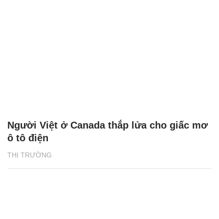
Người Việt ở Canada thắp lửa cho giấc mơ
ô tô điện
THỊ TRƯỜNG