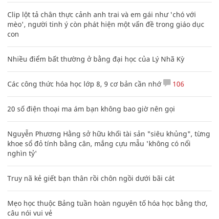
Clip lột tả chân thực cảnh anh trai và em gái như 'chó với
mèo', người tinh ý còn phát hiện một vấn đề trong giáo dục
con
Nhiều điểm bất thường ở bằng đại học của Lý Nhã Kỳ
Các công thức hóa học lớp 8, 9 cơ bản cần nhớ
106
20 số điện thoại ma ám bạn không bao giờ nên gọi
Nguyễn Phương Hằng sở hữu khối tài sản "siêu khủng", từng
khoe sổ đỏ tính bằng cân, mắng cựu mẫu 'không có nổi
nghìn tỷ'
Truy nã kẻ giết bạn thân rồi chôn ngồi dưới bãi cát
Mẹo học thuộc Bảng tuần hoàn nguyên tố hóa học bằng thơ,
câu nói vui vẻ