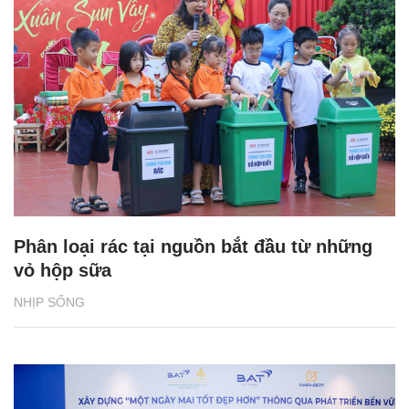
Phân loại rác tại nguồn bắt đầu từ những
vỏ hộp sữa
NHỊP SỐNG