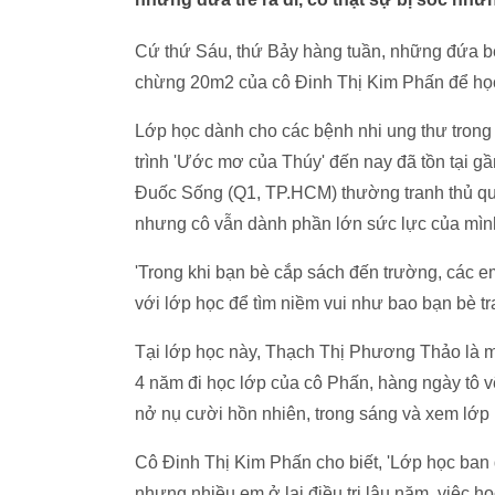
Cứ thứ Sáu, thứ Bảy hàng tuần, những đứa b
chừng 20m2 của cô Đinh Thị Kim Phấn để học v
Lớp học dành cho các bệnh nhi ung thư tro
trình 'Ước mơ của Thúy' đến nay đã tồn tại g
Đuốc Sống (Q1, TP.HCM) thường tranh thủ qu
nhưng cô vẫn dành phần lớn sức lực của mìn
'Trong khi bạn bè cắp sách đến trường, các e
với lớp học để tìm niềm vui như bao bạn bè tr
Tại lớp học này, Thạch Thị Phương Thảo là một
4 năm đi học lớp của cô Phấn, hàng ngày tô v
nở nụ cười hồn nhiên, trong sáng và xem lớp 
Cô Đinh Thị Kim Phấn cho biết, 'Lớp học ban đ
nhưng nhiều em ở lại điều trị lâu năm, việc h