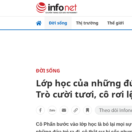
Đời sống
Thị trường
Thế giới
ĐỜI SỐNG
Lớp học của những đứ
Trò cười tươi, cô rơi l
Cô Phấn bước vào lớp học là bỏ lại mọi sự 
những đứa trẻ ra đi, cô thật sự bị sốc như