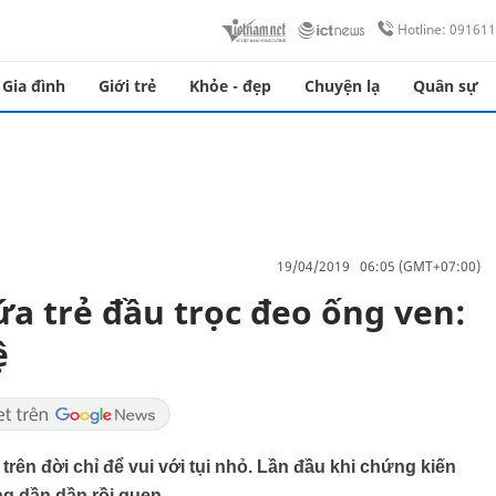
Hotline: 09161
Gia đình
Giới trẻ
Khỏe - đẹp
Chuyện lạ
Quân sự
19/04/2019 06:05 (GMT+07:00)
a trẻ đầu trọc đeo ống ven:
ệ
trên đời chỉ để vui với tụi nhỏ. Lần đầu khi chứng kiến
ng dần dần rồi quen.