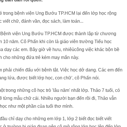
é trong bệnh viện Ung Bướu TP.HCM lại đến lớp học rộng
iết chữ, đánh vần, đọc sách, làm toán...
ng Bệnh viện Ung Bướu TP.HCM được thành lập từ chương
ần 10 năm. Cô Phấn khi còn là giáo viên trường Tiểu học
a dạy các em. Bây giờ về hưu, nhiêùcông việc khác bộn bề
h cho những đứa trẻ kém may mắn này.
m phải chiến đấu với bệnh tật. Việc học dở dang. Các em đến
ang lứa, được biết lớp học, con chữ', cô Phấn nói.
 trong những cô học trò 'lâu năm' nhất lớp. Thảo 7 tuổi, có
ẽ từng mẫu chữ cái. Nhiều người bạn đến rồi đi, Thảo vẫn
học như một phần của tuổi thơ mình.
ầu chỉ dạy cho những em lớp 1, lớp 2 biết đọc biết viết
ọc ở trường bị gián đoạn nên cô mở rộng lớp học lên đến lớp