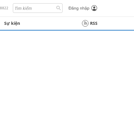
18822
Đăng nhập
Sự kiện
RSS