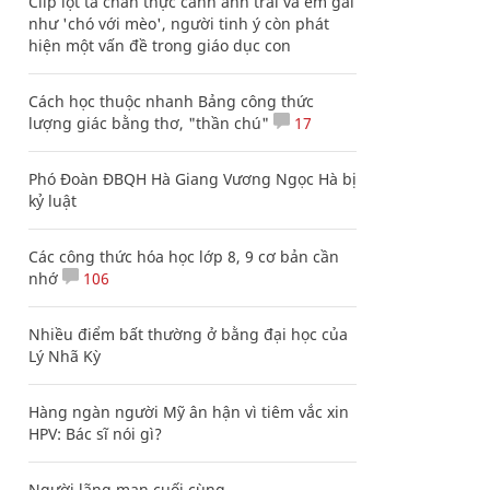
Clip lột tả chân thực cảnh anh trai và em gái
như 'chó với mèo', người tinh ý còn phát
hiện một vấn đề trong giáo dục con
Cách học thuộc nhanh Bảng công thức
lượng giác bằng thơ, "thần chú"
17
Phó Đoàn ĐBQH Hà Giang Vương Ngọc Hà bị
kỷ luật
Các công thức hóa học lớp 8, 9 cơ bản cần
nhớ
106
Nhiều điểm bất thường ở bằng đại học của
Lý Nhã Kỳ
Hàng ngàn người Mỹ ân hận vì tiêm vắc xin
HPV: Bác sĩ nói gì?
Người lãng mạn cuối cùng