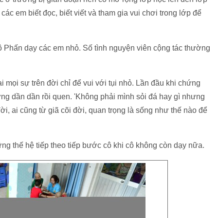
ác em biết đọc, biết viết và tham gia vui chơi trong lớp để
 cô Phấn dạy các em nhỏ. Số tình nguyện viên cộng tác thường
i mọi sự trên đời chỉ để vui với tụi nhỏ. Lần đầu khi chứng
hưng dần dần rồi quen. 'Không phải mình sỏi đá hay gì nhưng
, ai cũng từ giã cõi đời, quan trọng là sống như thế nào để
g thế hệ tiếp theo tiếp bước cô khi cô không còn dạy nữa.