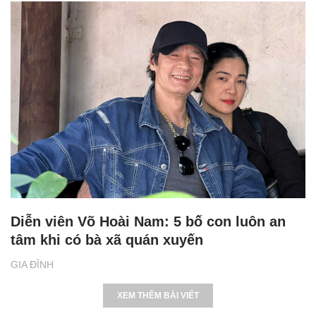
Diễn viên Võ Hoài Nam: 5 bố con luôn an
tâm khi có bà xã quán xuyến
GIA ĐÌNH
XEM THÊM BÀI VIẾT