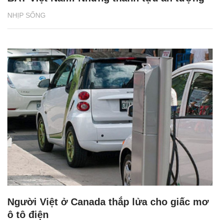
NHỊP SỐNG
Người Việt ở Canada thắp lửa cho giấc mơ
ô tô điện