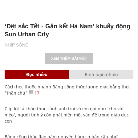
‘Dệt sắc Tết - Gắn kết Hà Nam’ khuấy động
Sun Urban City
NHỊP SỐNG
XEM THÊM BÀI VIẾT
Đọc nhiều
Bình luận nhiều
Cách học thuộc nhanh Bảng công thức lượng giác bằng thơ,
"thần chú"
17
Clip lột tả chân thực cảnh anh trai và em gái như 'chó với
mèo', người tinh ý còn phát hiện một vấn đề trong giáo dục
con
Bảng công thức đạo hàm nguyên hàm cơ bản cần nhớ