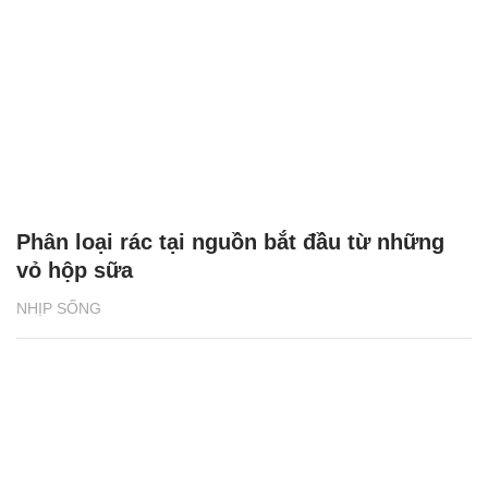
Phân loại rác tại nguồn bắt đầu từ những
vỏ hộp sữa
NHỊP SỐNG