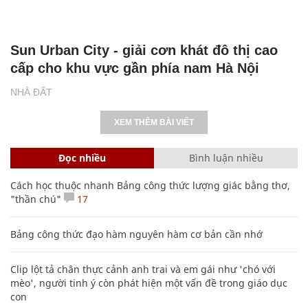
Sun Urban City - giải cơn khát đô thị cao
cấp cho khu vực gần phía nam Hà Nội
NHÀ ĐẤT
XEM THÊM BÀI VIẾT
Đọc nhiều
Bình luận nhiều
Cách học thuộc nhanh Bảng công thức lượng giác bằng thơ,
"thần chú"
17
Bảng công thức đạo hàm nguyên hàm cơ bản cần nhớ
Clip lột tả chân thực cảnh anh trai và em gái như 'chó với
mèo', người tinh ý còn phát hiện một vấn đề trong giáo dục
con