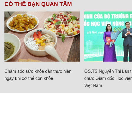
CÓ THỂ BẠN QUAN TÂM
Chăm sóc sức khỏe cần thực hiện
GS.TS Nguyễn Thị Lan ti
ngay khi cơ thể còn khỏe
chức Giám đốc Học viện
Việt Nam