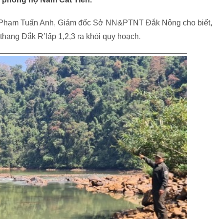
 Phạm Tuấn Anh, Giám đốc Sở NN&PTNT Đắk Nông cho biết,
thang Đắk R’lấp 1,2,3 ra khỏi quy hoạch.