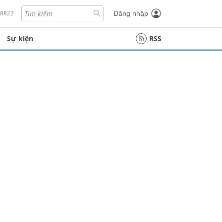
18822
Đăng nhập
Sự kiện
RSS