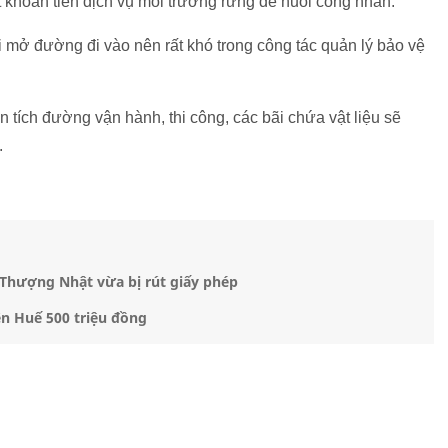
 khoản tiền dịch vụ môi trường rừng để nuôi công nhân.
i mở đường đi vào nên rất khó trong công tác quản lý bảo vệ
n tích đường vận hành, thi công, các bãi chứa vật liệu sẽ
.
 Thượng Nhật vừa bị rút giấy phép
ên Huế 500 triệu đồng