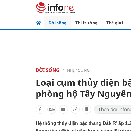
Đời sống
Thị trường
Thế giới
ĐỜI SỐNG
NHỊP SỐNG
Loại cụm thủy điện bậ
phòng hộ Tây Nguyên
Hệ thống thủy điện bậc thang Đắk R’lấp 1
thống thủy điện vì nằm trong vùng lõi rừn