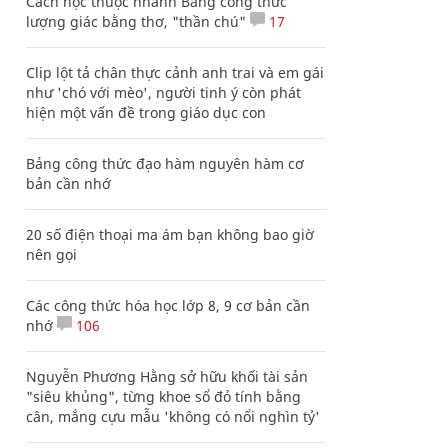
Cách học thuộc nhanh Bảng công thức
lượng giác bằng thơ, "thần chú"
17
Clip lột tả chân thực cảnh anh trai và em gái
như 'chó với mèo', người tinh ý còn phát
hiện một vấn đề trong giáo dục con
Bảng công thức đạo hàm nguyên hàm cơ
bản cần nhớ
20 số điện thoại ma ám bạn không bao giờ
nên gọi
Các công thức hóa học lớp 8, 9 cơ bản cần
nhớ
106
Nguyễn Phương Hằng sở hữu khối tài sản
"siêu khủng", từng khoe sổ đỏ tính bằng
cân, mắng cựu mẫu 'không có nổi nghìn tỷ'