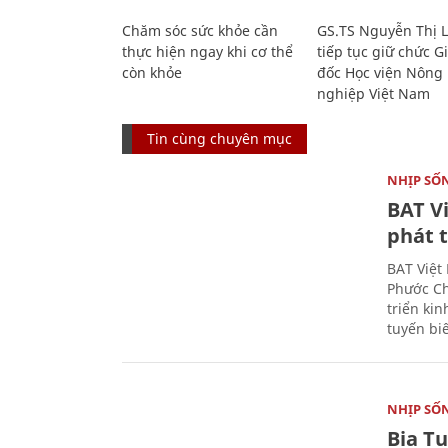
Chăm sóc sức khỏe cần
GS.TS Nguyễn Thị 
thực hiện ngay khi cơ thể
tiếp tục giữ chức 
còn khỏe
đốc Học viện Nông
nghiệp Việt Nam
Tin cùng chuyên mục
NHỊP SỐ
BAT V
phát t
BAT Việt
Phước Ch
triển ki
tuyến bi
NHỊP SỐ
Bia T