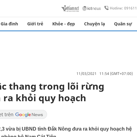
Hotline: 09161
Gia đình
Giới trẻ
Khỏe - đẹp
Chuyện lạ
Quân sự
11/03/2021 11:54 (GMT+07:00)
c thang trong lõi rừng
 ra khỏi quy hoạch
,2,3 vừa bị UBND tỉnh Đắk Nông đưa ra khỏi quy hoạch hệ
g phòng hộ Nam Cát Tiên.