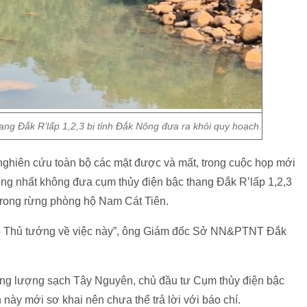
ang Đắk R’lấp 1,2,3 bị tỉnh Đắk Nông đưa ra khỏi quy hoạch.
ghiên cứu toàn bộ các mặt được và mất, trong cuộc họp mới
ng nhất không đưa cụm thủy điện bậc thang Đắk R’lấp 1,2,3
 trong rừng phòng hộ Nam Cát Tiên.
o Thủ tướng về việc này”, ông Giám đốc Sở NN&PTNT Đắk
ăng lượng sạch Tây Nguyên, chủ đầu tư Cụm thủy điện bậc
 này mới sơ khai nên chưa thể trả lời với báo chí.