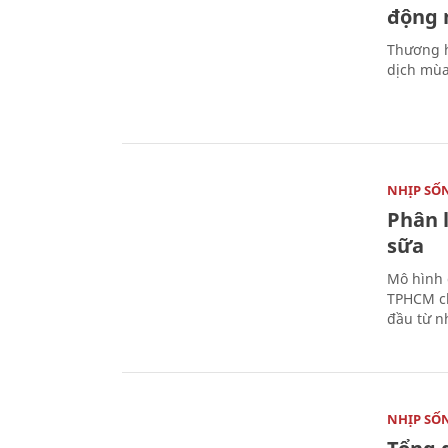
động 
Thương h
dịch mùa
NHỊP SỐ
Phân 
sữa
Mô hình 
TPHCM ch
đầu từ n
NHỊP SỐ