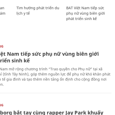
Lan
Tìm hướng phát triển du
BAT Việt Nam tiếp sức
Giám
lịch y tế
phụ nữ vùng biên giới
phát triển sinh kế
NG
iệt Nam tiếp sức phụ nữ vùng biên giới
riển sinh kế
 Nam mở rộng chương trình “Trao quyền cho Phụ nữ” tại xã
ỉ (tỉnh Tây Ninh), góp thêm nguồn lực để phụ nữ khó khăn phát
nh tế gia đình và tạo thêm nền tảng ổn định cho cộng đồng nơi
ên.
NG
uborg bắt tay cùng rapper Jay Park khuấy