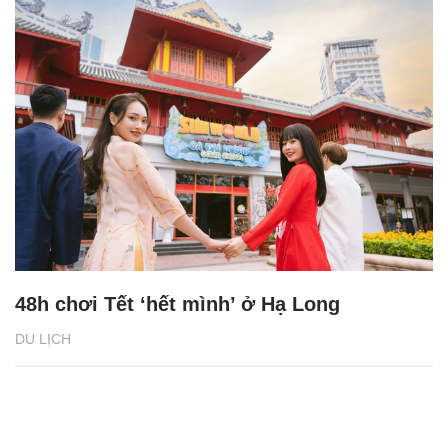
48h chơi Tết ‘hết mình’ ở Hạ Long
DU LỊCH