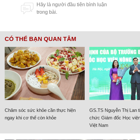
CÓ THỂ BẠN QUAN TÂM
Chăm sóc sức khỏe cần thực hiện
GS.TS Nguyễn Thị Lan ti
ngay khi cơ thể còn khỏe
chức Giám đốc Học viện
Việt Nam