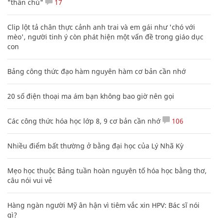
"thần chú"
17
Clip lột tả chân thực cảnh anh trai và em gái như 'chó với
mèo', người tinh ý còn phát hiện một vấn đề trong giáo dục
con
Bảng công thức đạo hàm nguyên hàm cơ bản cần nhớ
20 số điện thoại ma ám bạn không bao giờ nên gọi
Các công thức hóa học lớp 8, 9 cơ bản cần nhớ
106
Nhiều điểm bất thường ở bằng đại học của Lý Nhã Kỳ
Mẹo học thuộc Bảng tuần hoàn nguyên tố hóa học bằng thơ,
câu nói vui vẻ
Hàng ngàn người Mỹ ân hận vì tiêm vắc xin HPV: Bác sĩ nói
gì?