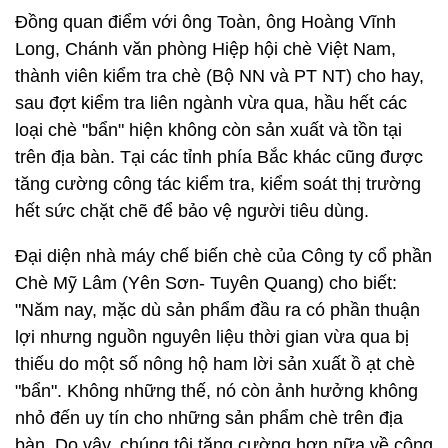
Đồng quan điểm với ông Toàn, ông Hoàng Vĩnh
Long, Chánh văn phòng Hiệp hội chè Việt Nam,
thành viên kiểm tra chè (Bộ NN và PT NT) cho hay,
sau đợt kiểm tra liên ngành vừa qua, hầu hết các
loại chè "bẩn" hiện không còn sản xuất và tồn tại
trên địa bàn. Tại các tỉnh phía Bắc khác cũng được
tăng cường công tác kiểm tra, kiểm soát thị trường
hết sức chặt chẽ để bảo vệ người tiêu dùng.
Đại diện nhà máy chế biến chè của Công ty cổ phần
Chè Mỹ Lâm (Yên Sơn- Tuyên Quang) cho biết:
"Năm nay, mặc dù sản phẩm đầu ra có phần thuận
lợi nhưng nguồn nguyên liệu thời gian vừa qua bị
thiếu do một số nông hộ ham lời sản xuất ồ ạt chè
"bẩn". Không những thế, nó còn ảnh hưởng không
nhỏ đến uy tín cho những sản phẩm chè trên địa
bàn. Do vậy, chúng tôi tăng cường hơn nữa về công