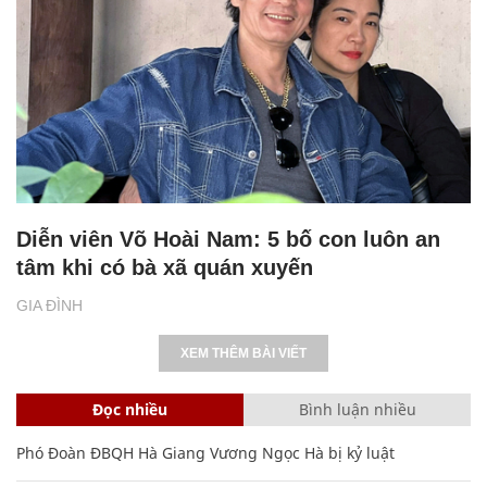
Diễn viên Võ Hoài Nam: 5 bố con luôn an
tâm khi có bà xã quán xuyến
GIA ĐÌNH
XEM THÊM BÀI VIẾT
Đọc nhiều
Bình luận nhiều
Phó Đoàn ĐBQH Hà Giang Vương Ngọc Hà bị kỷ luật