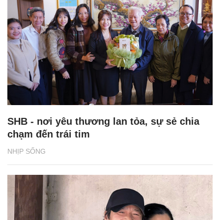
SHB - nơi yêu thương lan tỏa, sự sẻ chia
chạm đến trái tim
NHỊP SỐNG