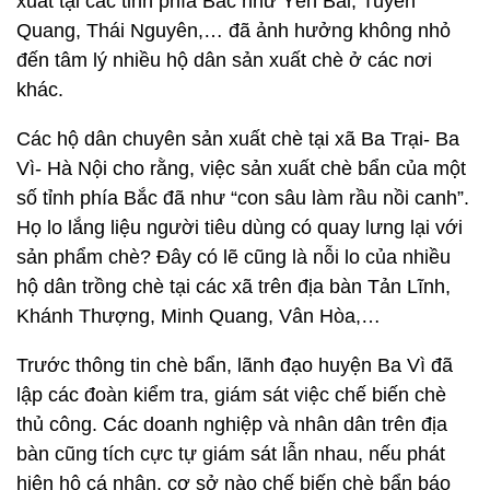
xuất tại các tỉnh phía Bắc như Yên Bái, Tuyên
Quang, Thái Nguyên,… đã ảnh hưởng không nhỏ
đến tâm lý nhiều hộ dân sản xuất chè ở các nơi
khác.
Các hộ dân chuyên sản xuất chè tại xã Ba Trại- Ba
Vì- Hà Nội cho rằng, việc sản xuất chè bẩn của một
số tỉnh phía Bắc đã như “con sâu làm rầu nồi canh”.
Họ lo lắng liệu người tiêu dùng có quay lưng lại với
sản phẩm chè? Đây có lẽ cũng là nỗi lo của nhiều
hộ dân trồng chè tại các xã trên địa bàn Tản Lĩnh,
Khánh Thượng, Minh Quang, Vân Hòa,…
Trước thông tin chè bẩn, lãnh đạo huyện Ba Vì đã
lập các đoàn kiểm tra, giám sát việc chế biến chè
thủ công. Các doanh nghiệp và nhân dân trên địa
bàn cũng tích cực tự giám sát lẫn nhau, nếu phát
hiện hộ cá nhân, cơ sở nào chế biến chè bẩn báo