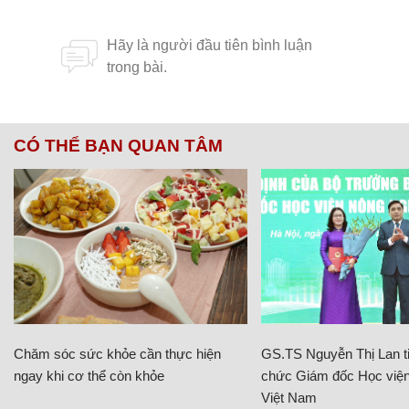
CÓ THỂ BẠN QUAN TÂM
Chăm sóc sức khỏe cần thực hiện
GS.TS Nguyễn Thị Lan ti
ngay khi cơ thể còn khỏe
chức Giám đốc Học viện
Việt Nam