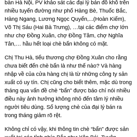
bàn Hà Nội, PV khảo sát các đại lý bán đồ khô trên
nhiều tuyến đường như phố Hàng Bè, Thuốc Bắc,
Hàng Ngang, Lương Ngọc Quyến,...(Hoàn Kiếm),
Võ Thị Sáu (Hai Bà Trưng), …tại các điểm chợ lớn
như chợ Đồng Xuân, chợ Đồng Tâm, chợ Nghĩa
Tân,… hầu hết loại chè bẩn không có mặt.
Chị Thu Hà, tiểu thương chợ Đồng Xuân cho rằng
chưa biết đến chè bẩn là như thế nào? Và hàng
nhập về của cửa hàng chị là từ những công ty sản
xuất có uy tín. Chị cũng cho biết thêm, mặc dù trong
tháng qua vấn đề chè “bẩn” được báo chí nói nhiều
điều này ảnh hưởng không nhỏ đến tâm lý nhiều
người tiêu dùng. Số lượng chè của đại lý bán ra
trong tháng giảm rõ rệt.
Không chỉ có vậy, khi thông tin chè “bẩn” được sản