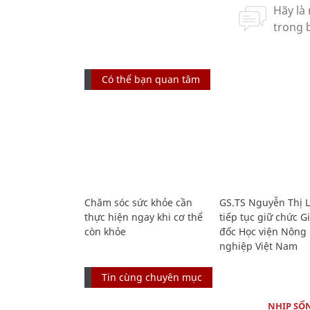
Có thể bạn quan tâm
Chăm sóc sức khỏe cần
GS.TS Nguyễn Thị 
thực hiện ngay khi cơ thể
tiếp tục giữ chức 
còn khỏe
đốc Học viện Nông
nghiệp Việt Nam
Tin cùng chuyên mục
NHỊP SỐ