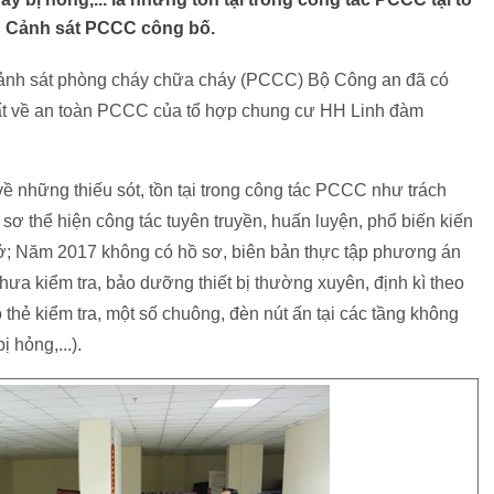
 Cảnh sát PCCC công bố.
 Cảnh sát phòng cháy chữa cháy (PCCC) Bộ Công an đã có
xuất về an toàn PCCC của tổ hợp chung cư HH Linh đàm
 về những thiếu sót, tồn tại trong công tác PCCC như trách
 thể hiện công tác tuyên truyền, huấn luyện, phổ biến kiến
; Năm 2017 không có hồ sơ, biên bản thực tập phương án
a kiểm tra, bảo dưỡng thiết bị thường xuyên, định kì theo
hẻ kiểm tra, một số chuông, đèn nút ấn tại các tầng không
 hỏng,...).