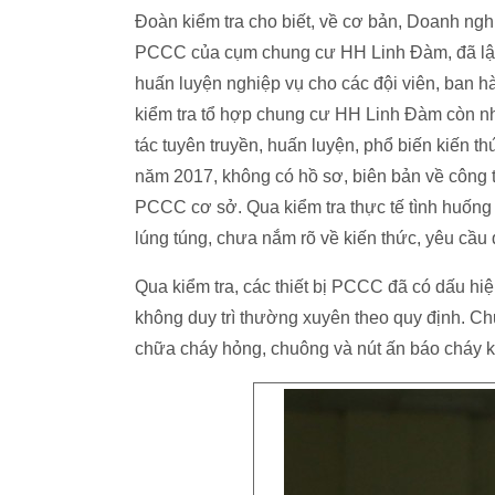
Đoàn kiểm tra cho biết, về cơ bản, Doanh ngh
PCCC của cụm chung cư HH Linh Đàm, đã lập 
huấn luyện nghiệp vụ cho các đội viên, ban h
kiểm tra tổ hợp chung cư HH Linh Đàm còn n
tác tuyên truyền, huấn luyện, phổ biến kiến
năm 2017, không có hồ sơ, biên bản về công 
PCCC cơ sở. Qua kiểm tra thực tế tình huống
lúng túng, chưa nắm rõ về kiến thức, yêu cầu q
Qua kiểm tra, các thiết bị PCCC đã có dấu hi
không duy trì thường xuyên theo quy định. C
chữa cháy hỏng, chuông và nút ấn báo cháy