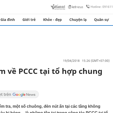
Hotline: 09161
Gia đình
Giới trẻ
Khỏe - đẹp
Chuyện lạ
Quân sự
19/04/2018 15:26 (GMT+07:00)
ạm về PCCC tại tổ hợp chung
m tra, một số chuông, đèn nút ấn tại các tầng không
 bị hỏng,... là những tồn tại trong công tác PCCC tại tổ