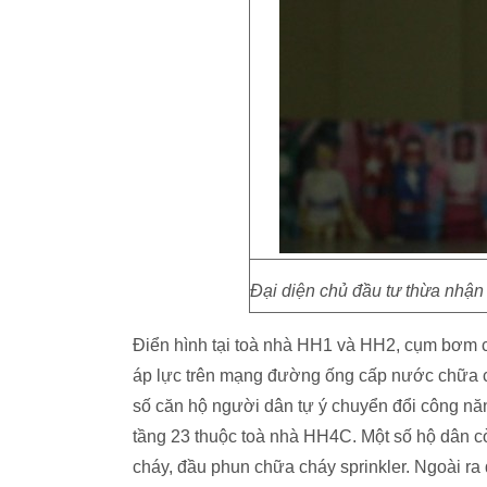
Đại diện chủ đầu tư thừa nhận
Điển hình tại toà nhà HH1 và HH2, cụm bơm c
áp lực trên mạng đường ống cấp nước chữa ch
số căn hộ người dân tự ý chuyển đổi công nă
tầng 23 thuộc toà nhà HH4C. Một số hộ dân cò
cháy, đầu phun chữa cháy sprinkler. Ngoài ra