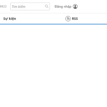
18822
Đăng nhập
Sự kiện
RSS