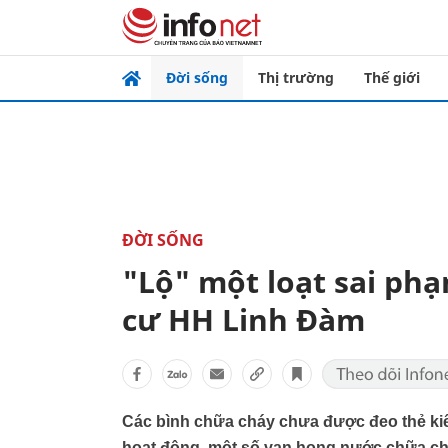
Đời sống
Thị trường
Thế giới
ĐỜI SỐNG
"Lộ" một loạt sai ph
cư HH Linh Đàm
Các bình chữa cháy chưa được đeo thẻ kiể
hoạt động, một số van họng nước chữa cháy