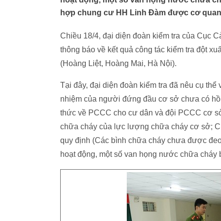
hợp chung cư HH Linh Đàm được cơ quan
Chiều 18/4, đại diện đoàn kiểm tra của Cục
thông báo về kết quả công tác kiểm tra đột 
(Hoàng Liệt, Hoàng Mai, Hà Nội).
Tại đây, đại diện đoàn kiểm tra đã nêu cụ thể
nhiệm của người đứng đầu cơ sở chưa có hồ sơ
thức về PCCC cho cư dân và đội PCCC cơ sở
chữa cháy của lực lượng chữa cháy cơ sở; Chư
quy định (Các bình chữa cháy chưa được đeo t
hoạt động, một số van họng nước chữa cháy bị