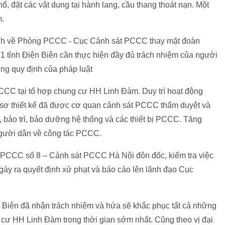
ổ, đặt các vật dụng tại hành lang, cầu thang thoát nạn. Một
m.
nh về Phòng PCCC - Cục Cảnh sát PCCC thay mặt đoàn
1 tỉnh Điện Biên cần thực hiện đầy đủ trách nhiệm của người
ng quy định của pháp luật
PCCC tại tổ hợp chung cư HH Linh Đàm. Duy trì hoạt động
sơ thiết kế đã được cơ quan cảnh sát PCCC thẩm duyệt và
bảo trì, bảo dưỡng hệ thống và các thiết bị PCCC. Tăng
người dân về công tác PCCC.
 PCCC số 8 – Cảnh sát PCCC Hà Nội đôn đốc, kiểm tra việc
ngày ra quyết định xử phạt và báo cáo lên lãnh đạo Cục
n Biên đã nhận trách nhiệm và hứa sẽ khắc phục tất cả những
 cư HH Linh Đàm trong thời gian sớm nhất. Cũng theo vị đại