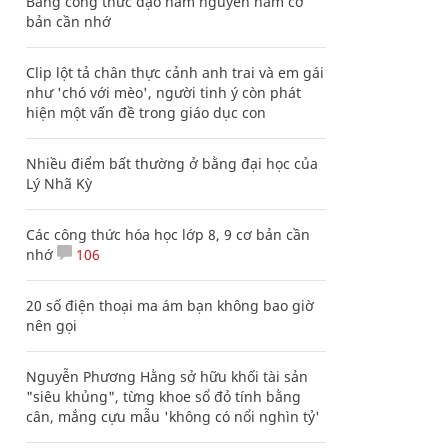
Bảng công thức đạo hàm nguyên hàm cơ
bản cần nhớ
Clip lột tả chân thực cảnh anh trai và em gái
như 'chó với mèo', người tinh ý còn phát
hiện một vấn đề trong giáo dục con
Nhiều điểm bất thường ở bằng đại học của
Lý Nhã Kỳ
Các công thức hóa học lớp 8, 9 cơ bản cần
nhớ
106
20 số điện thoại ma ám bạn không bao giờ
nên gọi
Nguyễn Phương Hằng sở hữu khối tài sản
"siêu khủng", từng khoe sổ đỏ tính bằng
cân, mắng cựu mẫu 'không có nổi nghìn tỷ'