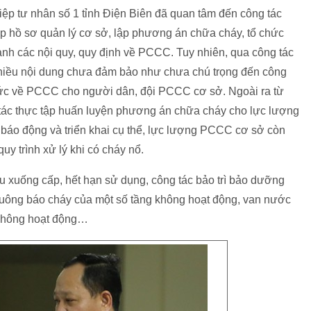
iệp tư nhân số 1 tỉnh Điện Biên đã quan tâm đến công tác
hồ sơ quản lý cơ sở, lập phương án chữa cháy, tổ chức
ành các nội quy, quy định về PCCC. Tuy nhiên, qua công tác
hiều nội dung chưa đảm bảo như chưa chú trọng đến công
 thức về PCCC cho người dân, đội PCCC cơ sở. Ngoài ra từ
tác thực tập huấn luyện phương án chữa cháy cho lực lượng
 báo động và triển khai cụ thể, lực lượng PCCC cơ sở còn
uy trình xử lý khi có cháy nổ.
ệu xuống cấp, hết hạn sử dụng, công tác bảo trì bảo dưỡng
huông báo cháy của một số tầng không hoạt động, van nước
 không hoạt động…