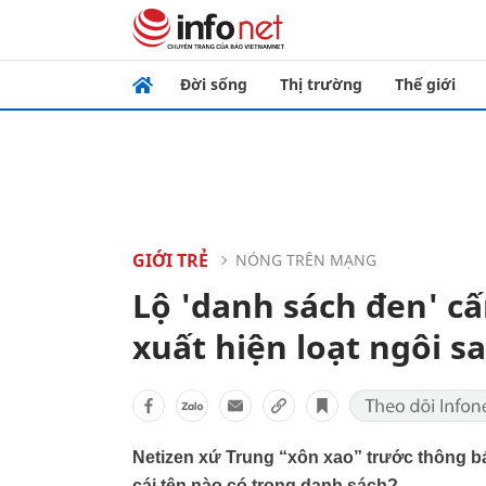
Đời sống
Thị trường
Thế giới
GIỚI TRẺ
NÓNG TRÊN MẠNG
Lộ 'danh sách đen' c
xuất hiện loạt ngôi s
Netizen xứ Trung “xôn xao” trước thông b
cái tên nào có trong danh sách?