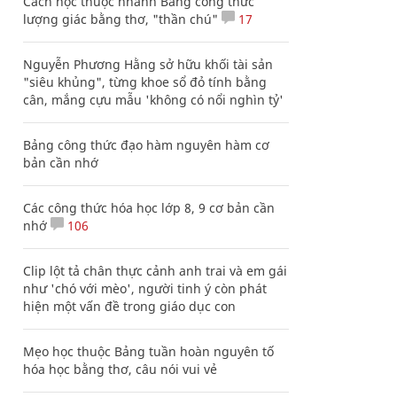
Cách học thuộc nhanh Bảng công thức
lượng giác bằng thơ, "thần chú"
17
Nguyễn Phương Hằng sở hữu khối tài sản
"siêu khủng", từng khoe sổ đỏ tính bằng
cân, mắng cựu mẫu 'không có nổi nghìn tỷ'
Bảng công thức đạo hàm nguyên hàm cơ
bản cần nhớ
Các công thức hóa học lớp 8, 9 cơ bản cần
nhớ
106
Clip lột tả chân thực cảnh anh trai và em gái
như 'chó với mèo', người tinh ý còn phát
hiện một vấn đề trong giáo dục con
Mẹo học thuộc Bảng tuần hoàn nguyên tố
hóa học bằng thơ, câu nói vui vẻ