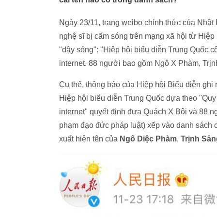
Ngày 23/11, trang weibo chính thức của Nhật
nghệ sĩ bị cấm sóng trên mạng xã hội từ Hiệp 
"dậy sóng": "Hiệp hội biểu diễn Trung Quốc c
internet. 88 người bao gồm Ngô X Phàm, Trịnh
Cụ thể, thông báo của Hiệp hội Biểu diễn ghi r
Hiệp hội biểu diễn Trung Quốc dựa theo "Quy đ
internet" quyết định đưa Quách X Bội và 88 ng
phạm đạo đức pháp luật) xếp vào danh sách c
xuất hiện tên của
Ngô Diệc Phàm
,
Trịnh Sản