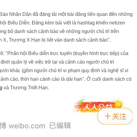
 Báo Nhân Dân đã đăng tải một bài đăng liên quan đến những
hội Biểu Diễn. Đăng kèm bài viết là hashtag khiến netizen
ông bố danh sách cảnh báo về những người chủ trì trên
 X, Trương X Hạn bị liệt vào danh sách cảnh báo".
õ: "Phân hội Biểu diễn trực tuyến (truyền hình trực tiếp) của
ịnh quản lý về việc trở lại và cảnh cáo người chủ trì
ười khác (gồm người chủ trì vi phạm quy định và nghệ sĩ vi
ảnh cáo, thời hạn cảnh cáo là dài hạn". Ở cuối danh sách có
g
và Trương Triết Hạn.