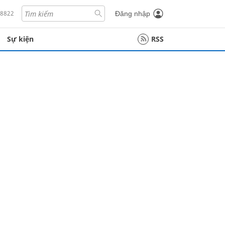
18822
Đăng nhập
Sự kiện
RSS