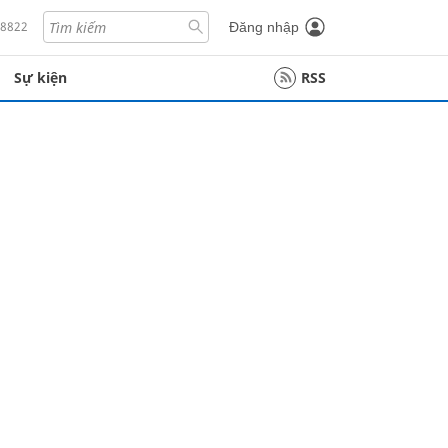
18822
Đăng nhập
Sự kiện
RSS