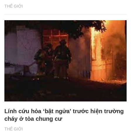
THẾ GIỚI
Lính cứu hỏa ‘bật ngửa’ trước hiện trường
cháy ở tòa chung cư
THẾ GIỚI