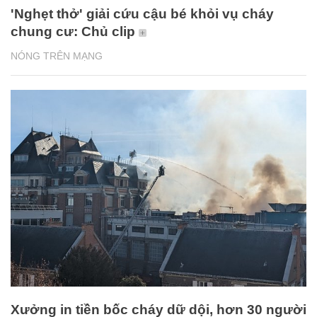
'Nghẹt thở' giải cứu cậu bé khỏi vụ cháy
chung cư: Chủ clip
NÓNG TRÊN MẠNG
Xưởng in tiền bốc cháy dữ dội, hơn 30 người