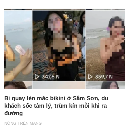
Bị quay lén mặc bikini ở Sầm Sơn, du
khách sốc tâm lý, trùm kín mỗi khi ra
đường
NÓNG TRÊN MẠNG