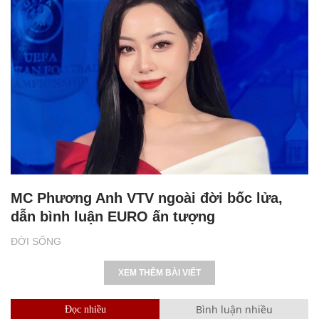
MC Phương Anh VTV ngoài đời bốc lửa,
dẫn bình luận EURO ấn tượng
ĐỜI SỐNG
XEM THÊM BÀI VIẾT
Bình luận nhiều
Đọc nhiều