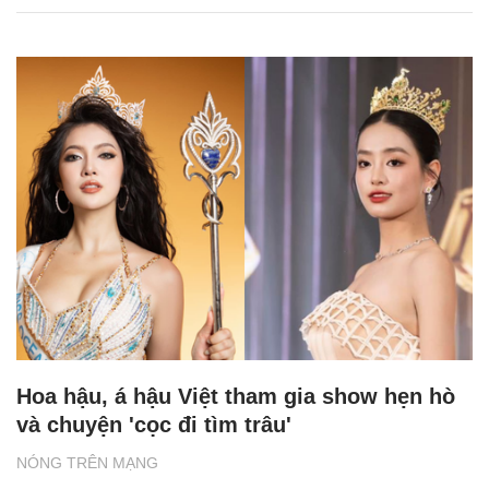
Hoa hậu, á hậu Việt tham gia show hẹn hò
và chuyện 'cọc đi tìm trâu'
NÓNG TRÊN MẠNG