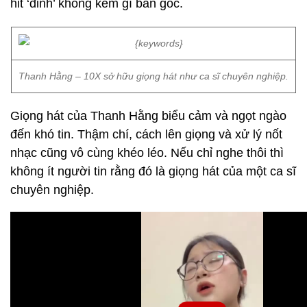
hit ‘đỉnh’ không kém gì bản gốc.
Thanh Hằng – 10X sở hữu giọng hát như ca sĩ chuyên nghiệp.
Giọng hát của Thanh Hằng biểu cảm và ngọt ngào
đến khó tin. Thậm chí, cách lên giọng và xử lý nốt
nhạc cũng vô cùng khéo léo. Nếu chỉ nghe thôi thì
không ít người tin rằng đó là giọng hát của một ca sĩ
chuyên nghiệp.