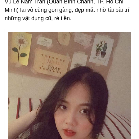
Vũ Lê Nam Trân (Quận Bình Chánh, TP. Hồ Chí
Minh) lại vô cùng gọn gàng, đẹp mắt nhờ tài bài trí
những vật dụng cũ, rẻ tiền.