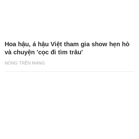
Hoa hậu, á hậu Việt tham gia show hẹn hò
và chuyện 'cọc đi tìm trâu'
NÓNG TRÊN MẠNG