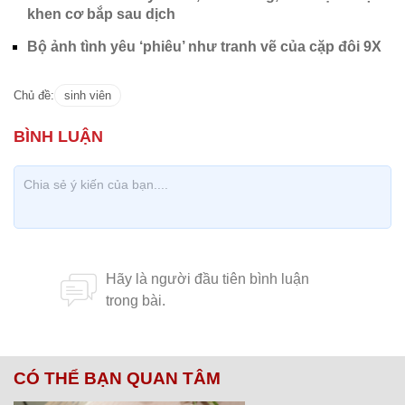
Văn Lâm mất body 6 múi, Tiến Dũng, Văn Hậu được
khen cơ bắp sau dịch
Bộ ảnh tình yêu ‘phiêu’ như tranh vẽ của cặp đôi 9X
Chủ đề:
sinh viên
CÓ THỂ BẠN QUAN TÂM