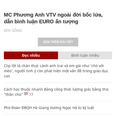
MC Phương Anh VTV ngoài đời bốc lửa,
dẫn bình luận EURO ấn tượng
ĐỜI SỐNG
XEM THÊM BÀI VIẾT
Đọc nhiều
Bình luận nhiều
Clip lột tả chân thực cảnh anh trai và em gái như 'chó với
mèo', người tinh ý còn phát hiện một vấn đề trong giáo dục
con
Cách học thuộc nhanh Bảng công thức lượng giác bằng thơ,
"thần chú"
17
Phó Đoàn ĐBQH Hà Giang Vương Ngọc Hà bị kỷ luật