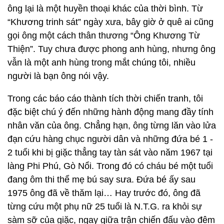
ông lại là một huyền thoại khác của thời bình. Từ
“Khương trinh sát” ngày xưa, bây giờ ở quê ai cũng
gọi ông một cách thân thương “Ông Khương Từ
Thiện”. Tuy chưa được phong anh hùng, nhưng ông
vẫn là một anh hùng trong mắt chúng tôi, nhiều
người là bạn ông nói vậy.
Trong các báo cáo thành tích thời chiến tranh, tôi
đặc biệt chú ý đến những hành động mang đầy tính
nhân văn của ông. Chẳng hạn, ông từng lăn vào lửa
đạn cứu hàng chục người dân và những đứa bé 1 -
2 tuổi khi bị giặc thẳng tay tàn sát vào năm 1967 tại
làng Phi Phú, Gò Nổi. Trong đó có cháu bé một tuổi
đang ôm thi thể mẹ bú say sưa. Đứa bé ấy sau
1975 ông đã về thăm lại… Hay trước đó, ông đã
từng cứu một phụ nữ 25 tuổi là N.T.G. ra khỏi sự
sàm sỡ của giặc, ngay giữa trận chiến đấu vào đêm