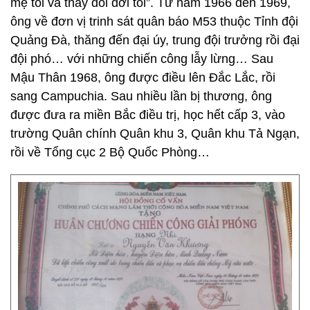
mẹ tôi và thay đổi đời tôi”. Từ năm 1966 đến 1969,
ông về đơn vị trinh sát quân báo M53 thuộc Tỉnh đội
Quảng Đà, thăng đến đại úy, trung đội trưởng rồi đại
đội phó… với những chiến công lẫy lừng… Sau
Mậu Thân 1968, ông được điều lên Đắc Lắc, rồi
sang Campuchia. Sau nhiều lần bị thương, ông
được đưa ra miền Bắc điều trị, học hết cấp 3, vào
trường Quân chính Quân khu 3, Quân khu Tả Ngạn,
rồi về Tổng cục 2 Bộ Quốc Phòng…