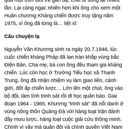
qua một thời tuổi trẻ gan dạ, chết đi sống lại nhiều
lần. Lại càng ngạc nhiên hơn khi ông cho xem một
Huân chương Kháng chiến được truy tặng năm
1975, vì ông đã từng là… liệt sĩ.
Câu chuyện lạ
Nguyễn Văn Khương sinh ra ngày 20.7.1946, lúc
cuộc chiến kháng Pháp đã lan tràn khắp vùng bắc
Điện Bàn. Cha mẹ, bà con ông đều tham gia kháng
chiến. Lúc còn học ở Trường Tiểu học xã Thanh
Trung, ông đã nhận nhiệm vụ làm giao liên, cảnh
giới, đốt ấp chiến lược… Lớn lên một chút, ông vào
bộ đội, làm lính trinh sát rồi đi học quân báo. Giai
đoạn 1964 - 1965, Khương “trinh sát” đã nổi danh ở
vùng nông thôn Quảng Đà với hàng loạt trận đánh
đầy mưu lược, hàng loạt cuộc giải cứu thông minh.
Chính vì vậy mà quân đội và chính quyền Việt Nam