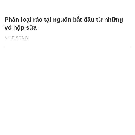
Phân loại rác tại nguồn bắt đầu từ những
vỏ hộp sữa
NHỊP SỐNG