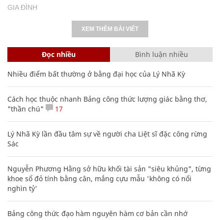
GIA ĐÌNH
XEM THÊM BÀI VIẾT
Đọc nhiều
Bình luận nhiều
Nhiều điểm bất thường ở bằng đại học của Lý Nhã Kỳ
Cách học thuộc nhanh Bảng công thức lượng giác bằng thơ,
"thần chú"
17
Lý Nhã Kỳ lần đầu tâm sự về người cha Liệt sĩ đặc công rừng
Sác
Nguyễn Phương Hằng sở hữu khối tài sản "siêu khủng", từng
khoe sổ đỏ tính bằng cân, mắng cựu mẫu 'không có nổi
nghìn tỷ'
Bảng công thức đạo hàm nguyên hàm cơ bản cần nhớ