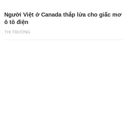
Người Việt ở Canada thắp lửa cho giấc mơ
ô tô điện
THỊ TRƯỜNG