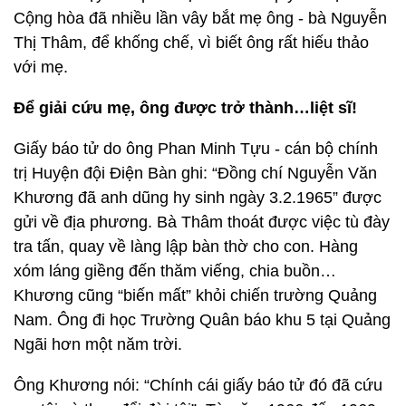
Cộng hòa đã nhiều lần vây bắt mẹ ông - bà Nguyễn
Thị Thâm, để khống chế, vì biết ông rất hiếu thảo
với mẹ.
Để giải cứu mẹ, ông được trở thành…liệt sĩ!
Giấy báo tử do ông Phan Minh Tựu - cán bộ chính
trị Huyện đội Điện Bàn ghi: “Đồng chí Nguyễn Văn
Khương đã anh dũng hy sinh ngày 3.2.1965” được
gửi về địa phương. Bà Thâm thoát được việc tù đày
tra tấn, quay về làng lập bàn thờ cho con. Hàng
xóm láng giềng đến thăm viếng, chia buồn…
Khương cũng “biến mất” khỏi chiến trường Quảng
Nam. Ông đi học Trường Quân báo khu 5 tại Quảng
Ngãi hơn một năm trời.
Ông Khương nói: “Chính cái giấy báo tử đó đã cứu