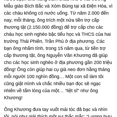
Mẫu giáo Bích Bắc và Xóm Bùng tại xã Điện Hòa, vì
các cháu không có nước uống. Từ năm 2.000 đến
nay, mỗi tháng, ông trích một nửa tiền trợ cấp
thương tật (2.150.000 đồng) để trợ cấp cho các
cháu học sinh nghèo bậc tiểu học và THCS của hai
trường Thái Phiên, Trần Phú ở địa phương. Các
bạn ông nhẩm tính, trong 15 năm qua, từ tiền trợ
cấp thương tật, ông Nguyễn Văn Khương đã giúp
cho các học sinh nghèo ở địa phương gần 200 triệu
đồng! Ông còn giúp hai cụ già neo đơn hằng tháng
mỗi người 100 nghìn đồng… Một con số làm tôi
cũng giật mình và chắc nhiều bạn đọc sẽ ngạc
nhiên về tấm lòng của một… “liệt sĩ” như ông
Khương!
Ông Khương đưa tay vuốt mái tóc đã bạc và nhìn
tôi, nói như giải thích một sự thắc mắc: “Lương hưu