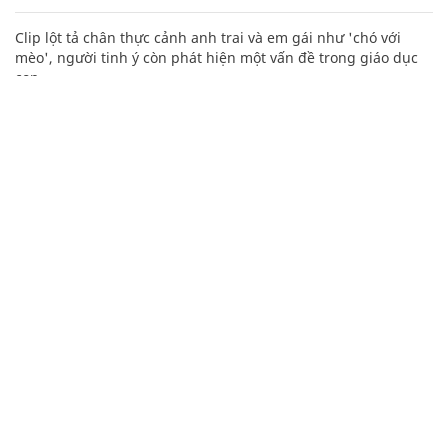
Clip lột tả chân thực cảnh anh trai và em gái như 'chó với
mèo', người tinh ý còn phát hiện một vấn đề trong giáo dục
con
Các công thức hóa học lớp 8, 9 cơ bản cần nhớ
106
Mai Phương Thúy "phím hàng" quá chuẩn, vợ tỷ phú Phạm
Nhật Vượng giành lại vị trí top 5 người giàu nhất
Mẹo học thuộc Bảng tuần hoàn nguyên tố hóa học bằng thơ,
câu nói vui vẻ
CHUYÊN TRANG CỦA BÁO