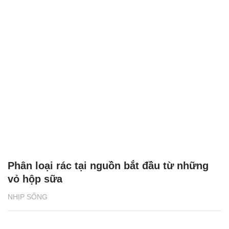
Phân loại rác tại nguồn bắt đầu từ những
vỏ hộp sữa
NHỊP SỐNG