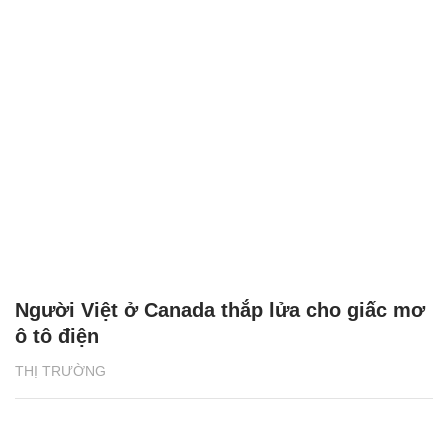
Người Việt ở Canada thắp lửa cho giấc mơ
ô tô điện
THỊ TRƯỜNG