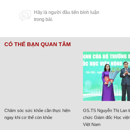
CÓ THỂ BẠN QUAN TÂM
Chăm sóc sức khỏe cần thực hiện
GS.TS Nguyễn Thị Lan ti
ngay khi cơ thể còn khỏe
chức Giám đốc Học viện
Việt Nam