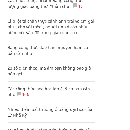
Cách học thuộc nhanh Bảng công thức
lượng giác bằng thơ, "thần chú"
17
Clip lột tả chân thực cảnh anh trai và em gái
như 'chó với mèo', người tinh ý còn phát
hiện một vấn đề trong giáo dục con
Bảng công thức đạo hàm nguyên hàm cơ
bản cần nhớ
20 số điện thoại ma ám bạn không bao giờ
nên gọi
Các công thức hóa học lớp 8, 9 cơ bản cần
nhớ
106
Nhiều điểm bất thường ở bằng đại học của
Lý Nhã Kỳ
Mẹo học thuộc Bảng tuần hoàn nguyên tố