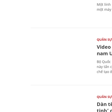
Một lính
một máy 
QUÂN S
Video
nam U
Bộ Quốc 
này tấn 
chế tạo 
QUÂN S
Dàn t
tinh’ 