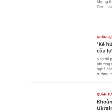
Khung th
Terminato
QUÂN S
'Kẻ h
của l
Nga đã p
phương t
nghệ bảo
trường đô
QUÂN S
Khoản
Ukrai