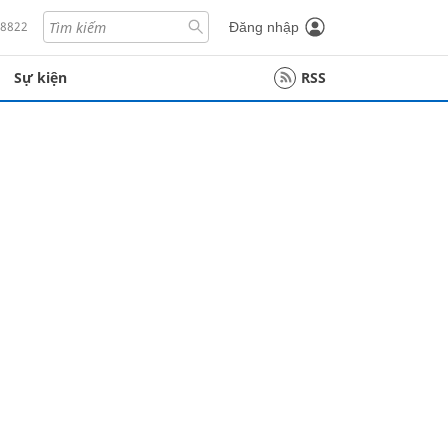
18822
Đăng nhập
Sự kiện
RSS