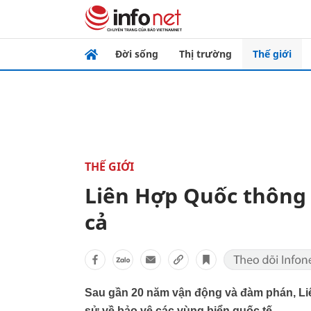
Đời sống
Thị trường
Thế giới
THẾ GIỚI
Liên Hợp Quốc thông q
cả
Sau gần 20 năm vận động và đàm phán, Liê
sử về bảo vệ các vùng biển quốc tế.