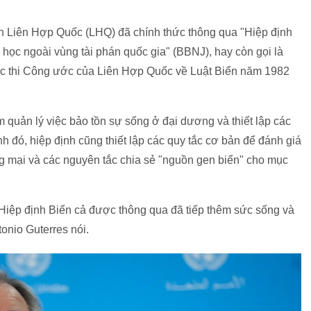
ên Liên Hợp Quốc (LHQ) đã chính thức thông qua "Hiệp định
học ngoài vùng tài phán quốc gia" (BBNJ), hay còn gọi là
thực thi Công ước của Liên Hợp Quốc về Luật Biển năm 1982
 quản lý việc bảo tồn sự sống ở đại dương và thiết lập các
h đó, hiệp định cũng thiết lập các quy tắc cơ bản để đánh giá
g mại và các nguyên tắc chia sẻ "nguồn gen biển" cho mục
 Hiệp định Biển cả được thông qua đã tiếp thêm sức sống và
onio Guterres nói.