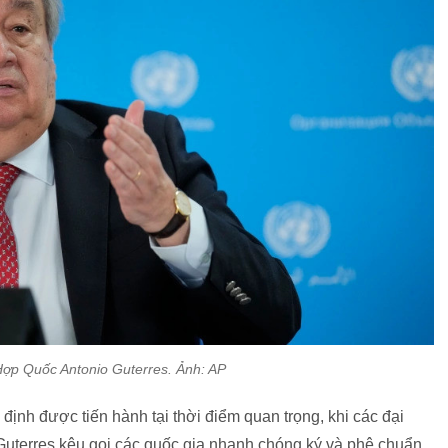
Hợp Quốc Antonio Guterres. Ảnh: AP
ịnh được tiến hành tại thời điểm quan trọng, khi các đại
Guterres kêu gọi các quốc gia nhanh chóng ký và phê chuẩn