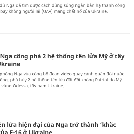
 dù Nga đã tìm được cách dùng súng ngắn bắn hạ thành công
bay không người lái (UAV) mang chất nổ của Ukraine.
Ự
 Nga công phá 2 hệ thống tên lửa Mỹ ở tây
kraine
phòng Nga vừa công bố đoạn video quay cảnh quân đội nước
công, phá hủy 2 hệ thống tên lửa đất đối không Patriot do Mỹ
ở vùng Odessa, tây nam Ukraine.
Ự
ên lửa hiện đại của Nga trở thành ‘khắc
của F-16 ở Ukraine