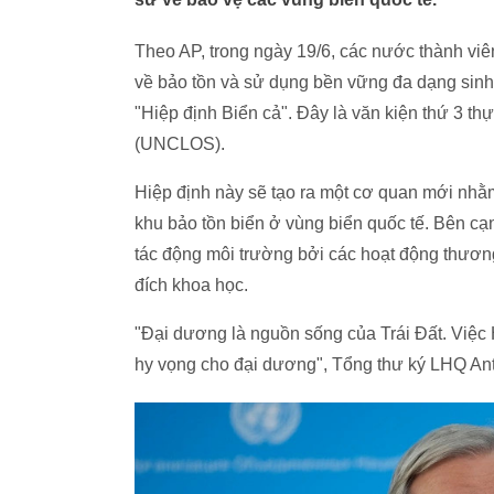
Theo AP, trong ngày 19/6, các nước thành vi
về bảo tồn và sử dụng bền vững đa dạng sinh 
"Hiệp định Biển cả". Đây là văn kiện thứ 3 
(UNCLOS).
Hiệp định này sẽ tạo ra một cơ quan mới nhằm
khu bảo tồn biển ở vùng biển quốc tế. Bên cạn
tác động môi trường bởi các hoạt động thươn
đích khoa học.
"Đại dương là nguồn sống của Trái Đất. Việc
hy vọng cho đại dương", Tổng thư ký LHQ Ant