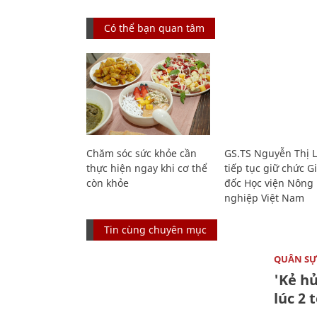
Có thể bạn quan tâm
Chăm sóc sức khỏe cần
GS.TS Nguyễn Thị 
thực hiện ngay khi cơ thể
tiếp tục giữ chức 
còn khỏe
đốc Học viện Nông
nghiệp Việt Nam
Tin cùng chuyên mục
QUÂN S
'Kẻ h
lúc 2 