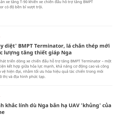
ân xe tăng T-90 khiến xe chiến đấu hỗ trợ tăng BMPT
r có độ bền bỉ vượt trội.
Ự
ủy diệt' BMPT Terminator, lá chắn thép mới
ực lượng tăng thiết giáp Nga
hát triển dòng xe chiến đấu hỗ trợ tăng BMPT Terminator – một
iện kết hợp giữa hỏa lực mạnh, khả năng cơ động cao và công
 vệ hiện đại, nhằm tối ưu hóa hiệu quả tác chiến trong môi
 thị và địa hình phức tạp.
Ự
h khắc lính dù Nga bắn hạ UAV 'khủng' của
ne