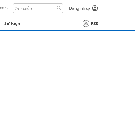
18822
Đăng nhập
Sự kiện
RSS