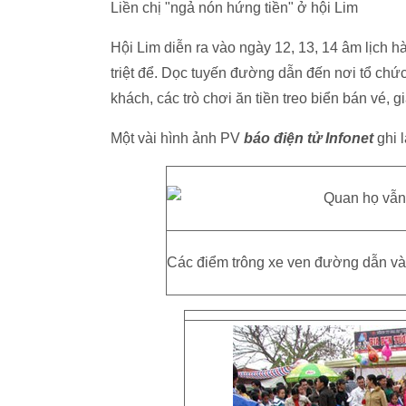
Liền chị "ngả nón hứng tiền" ở hội Lim
Hội Lim diễn ra vào ngày 12, 13, 14 âm lịch
triệt để. Dọc tuyến đường dẫn đến nơi tổ chứ
khách, các trò chơi ăn tiền treo biển bán vé, g
Một vài hình ảnh PV
báo điện tử Infonet
ghi l
Các điểm trông xe ven đường dẫn vào 