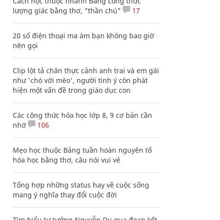
Cách học thuộc nhanh Bảng công thức
lượng giác bằng thơ, "thần chú"
17
20 số điện thoại ma ám bạn không bao giờ
nên gọi
Clip lột tả chân thực cảnh anh trai và em gái
như 'chó với mèo', người tinh ý còn phát
hiện một vấn đề trong giáo dục con
Các công thức hóa học lớp 8, 9 cơ bản cần
nhớ
106
Mẹo học thuộc Bảng tuần hoàn nguyên tố
hóa học bằng thơ, câu nói vui vẻ
Tổng hợp những status hay về cuộc sống
mang ý nghĩa thay đổi cuộc đời
Tìm hiểu tư tưởng Nguyễn Du qua đoạn kết