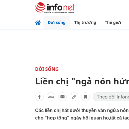
Đời sống
Thị trường
Thế giới
ĐỜI SỐNG
Liền chị "ngả nón hứn
Các liền chị hát dưới thuyền vẫn ngửa nón
cho "hợp tông" ngày hội quan họ,tất cả tạo