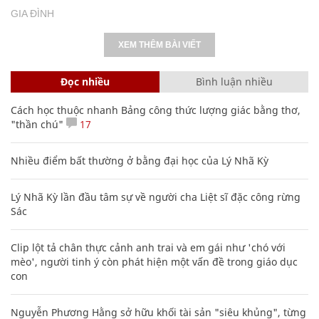
GIA ĐÌNH
XEM THÊM BÀI VIẾT
Đọc nhiều
Bình luận nhiều
Cách học thuộc nhanh Bảng công thức lượng giác bằng thơ,
"thần chú"
17
Nhiều điểm bất thường ở bằng đại học của Lý Nhã Kỳ
Lý Nhã Kỳ lần đầu tâm sự về người cha Liệt sĩ đặc công rừng
Sác
Clip lột tả chân thực cảnh anh trai và em gái như 'chó với
mèo', người tinh ý còn phát hiện một vấn đề trong giáo dục
con
Nguyễn Phương Hằng sở hữu khối tài sản "siêu khủng", từng