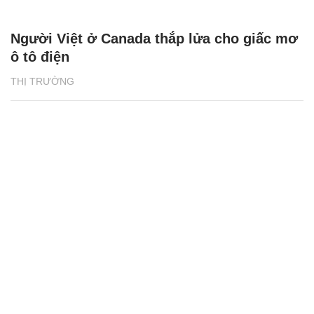
Người Việt ở Canada thắp lửa cho giấc mơ
ô tô điện
THỊ TRƯỜNG