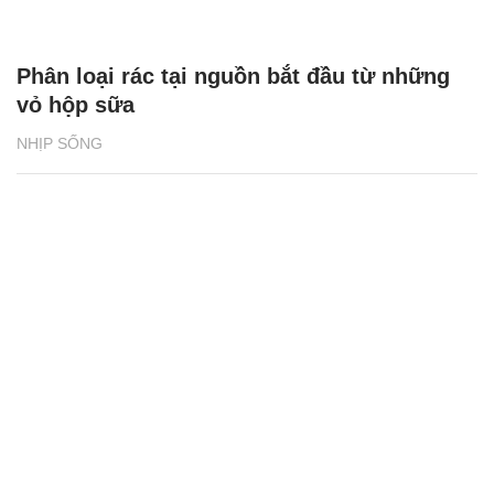
Phân loại rác tại nguồn bắt đầu từ những
vỏ hộp sữa
NHỊP SỐNG