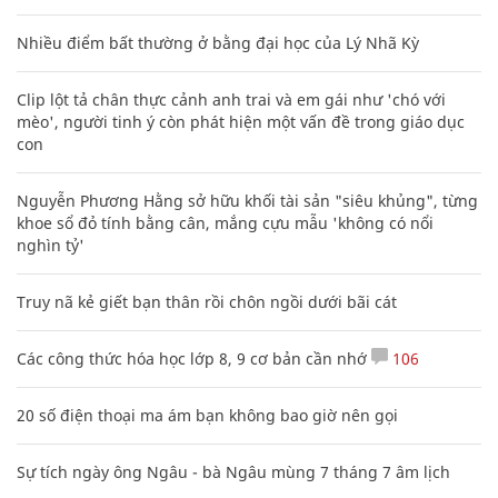
Nhiều điểm bất thường ở bằng đại học của Lý Nhã Kỳ
Clip lột tả chân thực cảnh anh trai và em gái như 'chó với
mèo', người tinh ý còn phát hiện một vấn đề trong giáo dục
con
Nguyễn Phương Hằng sở hữu khối tài sản "siêu khủng", từng
khoe sổ đỏ tính bằng cân, mắng cựu mẫu 'không có nổi
nghìn tỷ'
Truy nã kẻ giết bạn thân rồi chôn ngồi dưới bãi cát
Các công thức hóa học lớp 8, 9 cơ bản cần nhớ
106
20 số điện thoại ma ám bạn không bao giờ nên gọi
Sự tích ngày ông Ngâu - bà Ngâu mùng 7 tháng 7 âm lịch