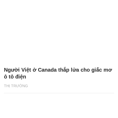
Người Việt ở Canada thắp lửa cho giấc mơ
ô tô điện
THỊ TRƯỜNG