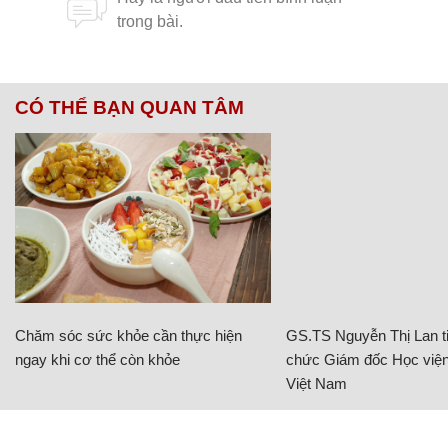
CÓ THỂ BẠN QUAN TÂM
Chăm sóc sức khỏe cần thực hiện
GS.TS Nguyễn Thị Lan ti
ngay khi cơ thể còn khỏe
chức Giám đốc Học viện
Việt Nam