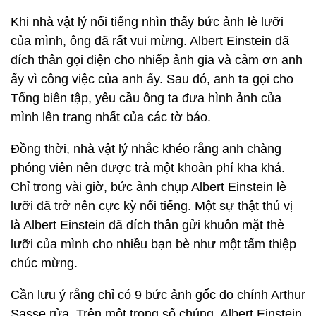
Khi nhà vật lý nổi tiếng nhìn thấy bức ảnh lè lưỡi
của mình, ông đã rất vui mừng. Albert Einstein đã
đích thân gọi điện cho nhiếp ảnh gia và cảm ơn anh
ấy vì công việc của anh ấy. Sau đó, anh ta gọi cho
Tổng biên tập, yêu cầu ông ta đưa hình ảnh của
mình lên trang nhất của các tờ báo.
Đồng thời, nhà vật lý nhắc khéo rằng anh chàng
phóng viên nên được trả một khoản phí kha khá.
Chỉ trong vài giờ, bức ảnh chụp Albert Einstein lè
lưỡi đã trở nên cực kỳ nổi tiếng. Một sự thật thú vị
là Albert Einstein đã đích thân gửi khuôn mặt thè
lưỡi của mình cho nhiều bạn bè như một tấm thiệp
chúc mừng.
Cần lưu ý rằng chỉ có 9 bức ảnh gốc do chính Arthur
Sasse rửa. Trên một trong số chúng, Albert Einstein