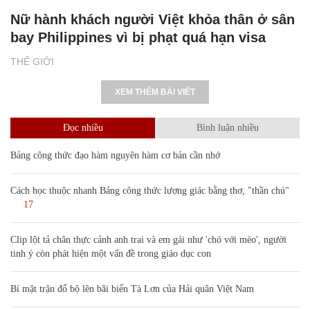
Nữ hành khách người Việt khỏa thân ở sân
bay Philippines vì bị phạt quá hạn visa
THẾ GIỚI
XEM THÊM BÀI VIẾT
Đọc nhiều
Bình luận nhiều
Bảng công thức đạo hàm nguyên hàm cơ bản cần nhớ
Cách học thuộc nhanh Bảng công thức lượng giác bằng thơ, "thần chú"
17
Clip lột tả chân thực cảnh anh trai và em gái như 'chó với mèo', người
tinh ý còn phát hiện một vấn đề trong giáo dục con
Bí mật trận đổ bộ lên bãi biển Tà Lơn của Hải quân Việt Nam