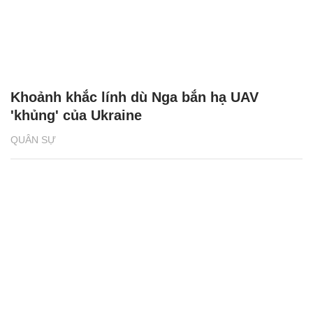
Khoảnh khắc lính dù Nga bắn hạ UAV
'khủng' của Ukraine
QUÂN SỰ