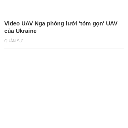
Video UAV Nga phóng lưới 'tóm gọn' UAV
của Ukraine
QUÂN SỰ