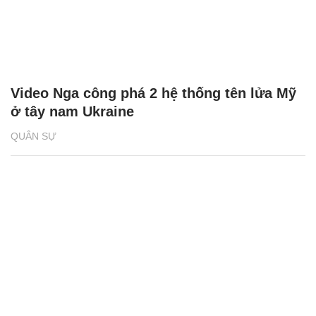
Video Nga công phá 2 hệ thống tên lửa Mỹ
ở tây nam Ukraine
QUÂN SỰ