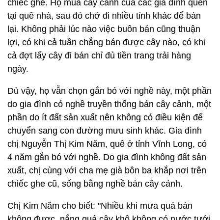
chiếc ghe. Họ mua cây cảnh của các gia đình quen
tại quê nhà, sau đó chở đi nhiều tỉnh khác để bán
lại. Không phải lúc nào việc buôn bán cũng thuận
lợi, có khi cả tuần chẳng bán được cây nào, có khi
cả đợt lấy cây đi bán chỉ đủ tiền trang trải hàng
ngày.
Dù vậy, họ vẫn chọn gắn bó với nghề này, một phần
do gia đình có nghề truyền thống bán cây cảnh, một
phần do ít đất sản xuất nên không có điều kiện để
chuyển sang con đường mưu sinh khác. Gia đình
chị Nguyễn Thị Kim Năm, quê ở tỉnh Vĩnh Long, có
4 năm gắn bó với nghề. Do gia đình không đất sản
xuất, chị cùng với cha mẹ già bôn ba khắp nơi trên
chiếc ghe cũ, sống bằng nghề bán cây cảnh.
Chị Kim Năm cho biết: "Nhiều khi mưa quá bán
không được, nắng quá cây khô không có nước tưới