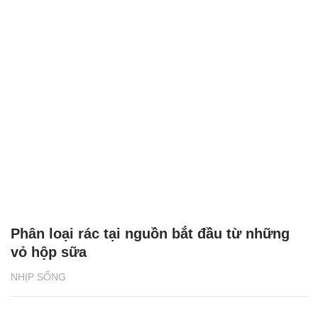
Phân loại rác tại nguồn bắt đầu từ những
vỏ hộp sữa
NHỊP SỐNG