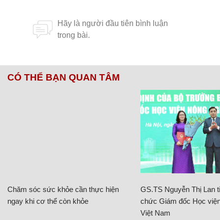
CÓ THỂ BẠN QUAN TÂM
Chăm sóc sức khỏe cần thực hiện
GS.TS Nguyễn Thị Lan ti
ngay khi cơ thể còn khỏe
chức Giám đốc Học viện
Việt Nam