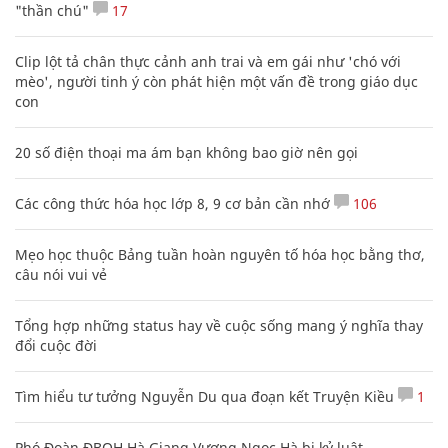
"thần chú"
17
Clip lột tả chân thực cảnh anh trai và em gái như 'chó với
mèo', người tinh ý còn phát hiện một vấn đề trong giáo dục
con
20 số điện thoại ma ám bạn không bao giờ nên gọi
Các công thức hóa học lớp 8, 9 cơ bản cần nhớ
106
Mẹo học thuộc Bảng tuần hoàn nguyên tố hóa học bằng thơ,
câu nói vui vẻ
Tổng hợp những status hay về cuộc sống mang ý nghĩa thay
đổi cuộc đời
Tìm hiểu tư tưởng Nguyễn Du qua đoạn kết Truyện Kiều
1
Phó Đoàn ĐBQH Hà Giang Vương Ngọc Hà bị kỷ luật