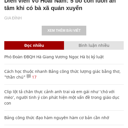
Diễn viên Võ Hoài Nam: 5 bố con luôn an
tâm khi có bà xã quán xuyến
GIA ĐÌNH
XEM THÊM BÀI VIẾT
Đọc nhiều
Bình luận nhiều
Phó Đoàn ĐBQH Hà Giang Vương Ngọc Hà bị kỷ luật
Cách học thuộc nhanh Bảng công thức lượng giác bằng thơ,
"thần chú"
17
Clip lột tả chân thực cảnh anh trai và em gái như 'chó với
mèo', người tinh ý còn phát hiện một vấn đề trong giáo dục
con
Bảng công thức đạo hàm nguyên hàm cơ bản cần nhớ