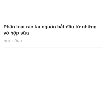
Phân loại rác tại nguồn bắt đầu từ những
vỏ hộp sữa
NHỊP SỐNG