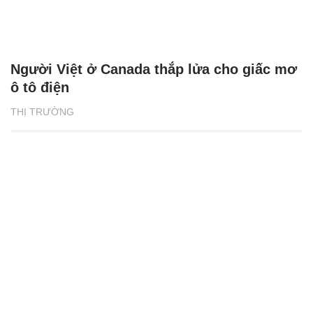
Người Việt ở Canada thắp lửa cho giấc mơ
ô tô điện
THỊ TRƯỜNG