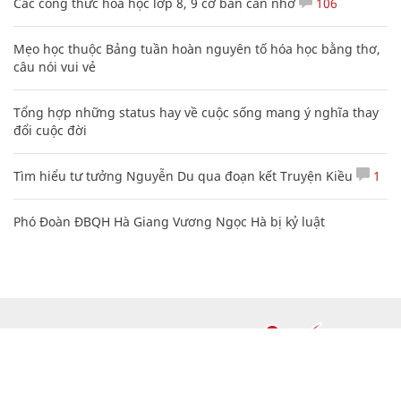
Các công thức hóa học lớp 8, 9 cơ bản cần nhớ
106
Mẹo học thuộc Bảng tuần hoàn nguyên tố hóa học bằng thơ,
câu nói vui vẻ
Tổng hợp những status hay về cuộc sống mang ý nghĩa thay
đổi cuộc đời
Tìm hiểu tư tưởng Nguyễn Du qua đoạn kết Truyện Kiều
1
Phó Đoàn ĐBQH Hà Giang Vương Ngọc Hà bị kỷ luật
CHUYÊN TRANG CỦA BÁO