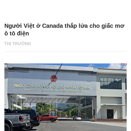
Người Việt ở Canada thắp lửa cho giấc mơ
ô tô điện
THỊ TRƯỜNG