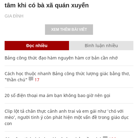
tâm khi có bà xã quán xuyến
GIA ĐÌNH
XEM THÊM BÀI VIẾT
Đọc nhiều
Bình luận nhiều
Bảng công thức đạo hàm nguyên hàm cơ bản cần nhớ
Cách học thuộc nhanh Bảng công thức lượng giác bằng thơ,
"thần chú"
17
20 số điện thoại ma ám bạn không bao giờ nên gọi
Clip lột tả chân thực cảnh anh trai và em gái như 'chó với
mèo', người tinh ý còn phát hiện một vấn đề trong giáo dục
con