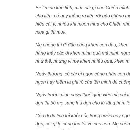
Biết mình khó tính, mua cái gì cho Chiên mìn
cho tiền, cứ quy thẳng ra tiền rồi bảo chúng m
hiểu cái ý, nhiều khi muốn mua cho Chiên nh
mua gì thì mua.
Mẹ chồng thì đi đâu cũng khen con dâu, khen t
hàng thấy các dì khen mình quá mà mình ngượ
như thế, nhưng vì mẹ khen nhiều quá, khen mấ
Ngày thường, có cái gì ngon cũng phần con dâ
ngon hay hiếm là ghi rõ của tên mình để chồn
Ngày trước mình chưa thuê giúp việc mà chỉ t
dọn thì bố mẹ sang lau dọn cho từ tầng hầm lê
Còn đi du lịch thì khỏi nói, trong nước hay ng
đẹp, cái gì lạ cũng tha lôi về cho con. Mẹ ch