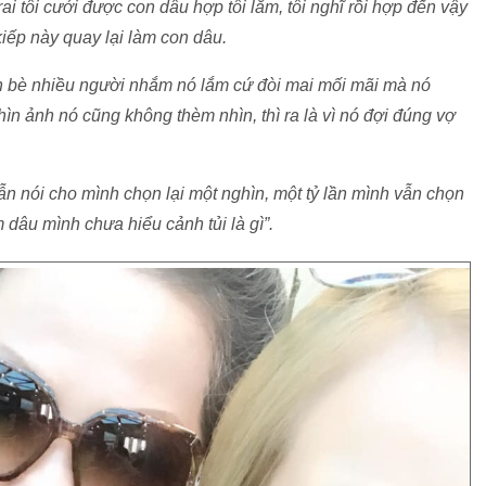
 trai tôi cưới được con dâu hợp tôi lắm, tôi nghĩ rồi hợp đến vậy
 kiếp này quay lại làm con dâu.
ạn bè nhiều người nhắm nó lắm cứ đòi mai mối mãi mà nó
n ảnh nó cũng không thèm nhìn, thì ra là vì nó đợi đúng vợ
ẫn nói cho mình chọn lại một nghìn, một tỷ lần mình vẫn chọn
 dâu mình chưa hiểu cảnh tủi là gì”.