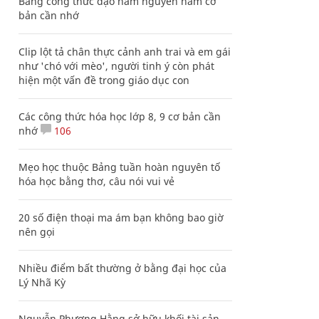
Bảng công thức đạo hàm nguyên hàm cơ
bản cần nhớ
Clip lột tả chân thực cảnh anh trai và em gái
như 'chó với mèo', người tinh ý còn phát
hiện một vấn đề trong giáo dục con
Các công thức hóa học lớp 8, 9 cơ bản cần
nhớ
106
Mẹo học thuộc Bảng tuần hoàn nguyên tố
hóa học bằng thơ, câu nói vui vẻ
20 số điện thoại ma ám bạn không bao giờ
nên gọi
Nhiều điểm bất thường ở bằng đại học của
Lý Nhã Kỳ
Nguyễn Phương Hằng sở hữu khối tài sản