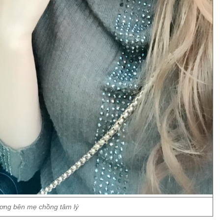
ơng bên mẹ chồng tâm lý