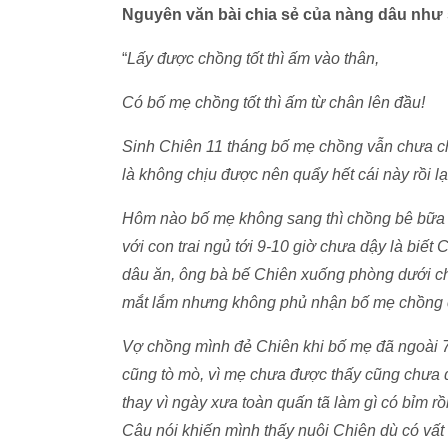
Nguyên văn bài chia sẻ của nàng dâu như
“
Lấy được chồng tốt thì ấm vào thân,
Có bố mẹ chồng tốt thì ấm từ chân lên đầu!
Sinh Chiên 11 tháng bố mẹ chồng vẫn chưa cho 
là không chịu được nên quẩy hết cái này rồi lại
Hôm nào bố mẹ không sang thì chồng bê bữa 
với con trai ngủ tới 9-10 giờ chưa dậy là biế
dâu ăn, ông bà bế Chiên xuống phòng dưới ch
mắt lắm nhưng không phủ nhận bố mẹ chồng c
Vợ chồng mình đẻ Chiên khi bố mẹ đã ngoài 70
cũng tò mò, vì mẹ chưa được thấy cũng chưa 
thay vì ngày xưa toàn quấn tã làm gì có bỉm r
Câu nói khiến mình thấy nuôi Chiên dù có vất v