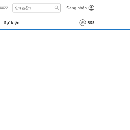
18822
Đăng nhập
Sự kiện
RSS