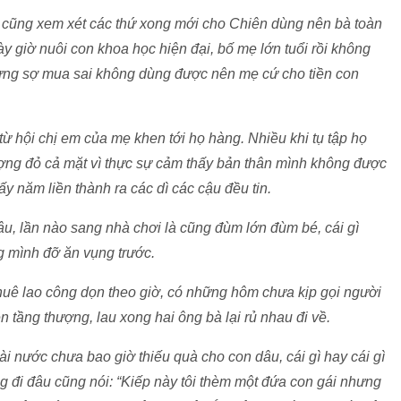
h cũng xem xét các thứ xong mới cho Chiên dùng nên bà toàn
ày giờ nuôi con khoa học hiện đại, bố mẹ lớn tuổi rồi không
ưng sợ mua sai không dùng được nên mẹ cứ cho tiền con
ừ hội chị em của mẹ khen tới họ hàng. Nhiều khi tụ tập họ
ng đỏ cả mặt vì thực sự cảm thấy bản thân mình không được
y năm liền thành ra các dì các cậu đều tin.
u, lần nào sang nhà chơi là cũng đùm lớn đùm bé, cái gì
g mình đỡ ăn vụng trước.
huê lao công dọn theo giờ, có những hôm chưa kịp gọi người
n tầng thượng, lau xong hai ông bà lại rủ nhau đi về.
oài nước chưa bao giờ thiếu quà cho con dâu, cái gì hay cái gì
ồng đi đâu cũng nói: “Kiếp này tôi thèm một đứa con gái nhưng