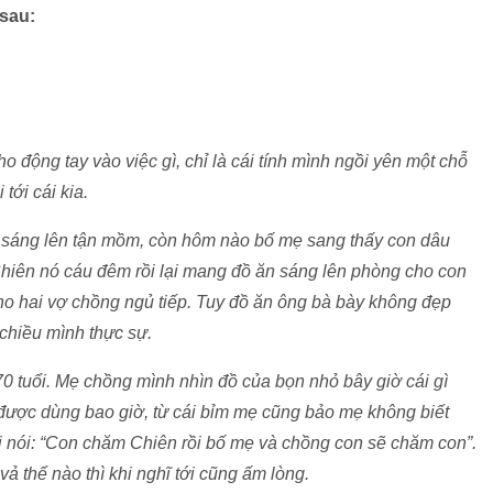
 sau:
động tay vào việc gì, chỉ là cái tính mình ngồi yên một chỗ
 tới cái kia.
sáng lên tận mồm, còn hôm nào bố mẹ sang thấy con dâu
t Chiên nó cáu đêm rồi lại mang đồ ăn sáng lên phòng cho con
o hai vợ chồng ngủ tiếp. Tuy đồ ăn ông bà bày không đẹp
hiều mình thực sự.
 tuổi. Mẹ chồng mình nhìn đồ của bọn nhỏ bây giờ cái gì
được dùng bao giờ, từ cái bỉm mẹ cũng bảo mẹ không biết
ồi nói: “Con chăm Chiên rồi bố mẹ và chồng con sẽ chăm con”.
ả thế nào thì khi nghĩ tới cũng ấm lòng.