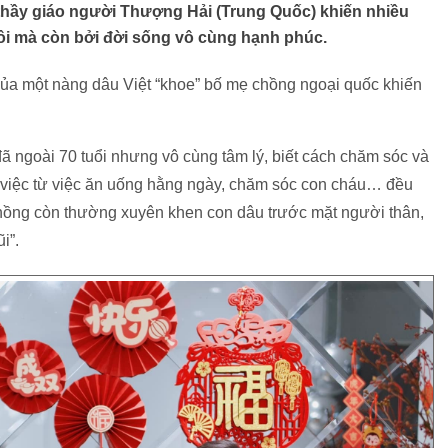
thầy giáo người Thượng Hải (Trung Quốc) khiến nhiều
i mà còn bởi đời sống vô cùng hạnh phúc.
t của một nàng dâu Việt “khoe” bố mẹ chồng ngoại quốc khiến
 ngoài 70 tuổi nhưng vô cùng tâm lý, biết cách chăm sóc và
 việc từ việc ăn uống hằng ngày, chăm sóc con cháu… đều
chồng còn thường xuyên khen con dâu trước mặt người thân,
ũi”.