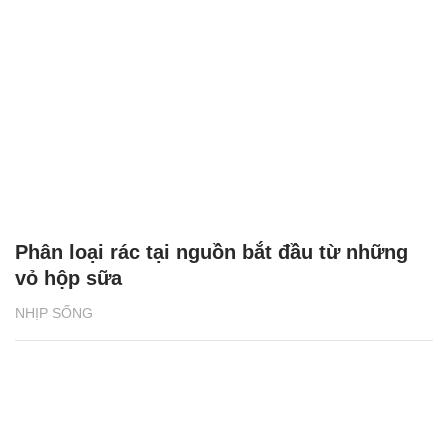
Phân loại rác tại nguồn bắt đầu từ những
vỏ hộp sữa
NHỊP SỐNG