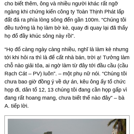
cho biết thêm, ông và nhiều người khác rất ngỡ
ngàng khi chứng kiến công ty Toàn Thịnh Phát lấp
đất đá ra phía lòng sông đến gần 100m. “Chúng tôi
đều tưởng là họ làm bờ kè, quay đi quay lại đã thấy
họ đổ đầy khúc sông này rồi”.
“Họ đổ càng ngày càng nhiều, nghĩ là làm kè nhưng
tới khi hỏi ra thì là để cất nhà bán, trời ạ! Tưởng làm
chỗ nào giải tỏa, ai ngờ làm từ đây tới đầu cầu (cầu
Rạch Cát – PV) luôn”. – một phụ nữ nói. “Chúng tôi
chưa bao giờ đồng ý về dự án, kêu ông ấy tổ chức
họp đi, dân tổ 12, 13 chúng tôi đang cần họp gấp vì
đang rất hoang mang, chưa biết thế nào đây” – bà
A. tiếp lời.