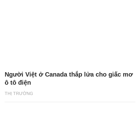
Người Việt ở Canada thắp lửa cho giấc mơ
ô tô điện
THỊ TRƯỜNG