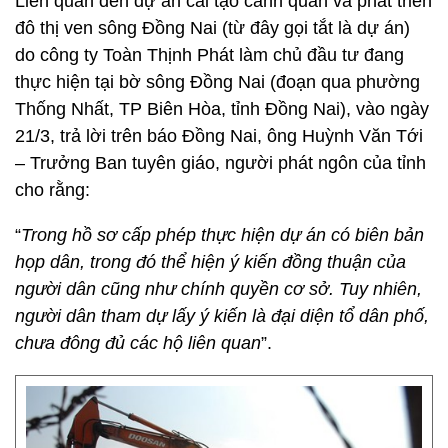
Liên quan đến dự án cải tạo cảnh quan và phát triển
đô thị ven sông Đồng Nai (từ đây gọi tắt là dự án)
do công ty Toàn Thịnh Phát làm chủ đầu tư đang
thực hiện tại bờ sông Đồng Nai (đoạn qua phường
Thống Nhất, TP Biên Hòa, tỉnh Đồng Nai), vào ngày
21/3, trả lời trên báo Đồng Nai, ông Huỳnh Văn Tới
– Trưởng Ban tuyên giáo, người phát ngôn của tỉnh
cho rằng:
“
Trong hồ sơ cấp phép thực hiện dự án có biên bản
họp dân, trong đó thể hiện ý kiến đồng thuận của
người dân cũng như chính quyền cơ sở. Tuy nhiên,
người dân tham dự lấy ý kiến là đại diện tổ dân phố,
chưa đông đủ các hộ liên quan
”.