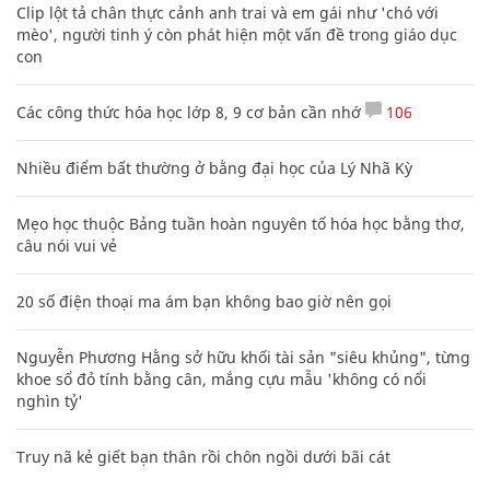
Clip lột tả chân thực cảnh anh trai và em gái như 'chó với
mèo', người tinh ý còn phát hiện một vấn đề trong giáo dục
con
Các công thức hóa học lớp 8, 9 cơ bản cần nhớ
106
Nhiều điểm bất thường ở bằng đại học của Lý Nhã Kỳ
Mẹo học thuộc Bảng tuần hoàn nguyên tố hóa học bằng thơ,
câu nói vui vẻ
20 số điện thoại ma ám bạn không bao giờ nên gọi
Nguyễn Phương Hằng sở hữu khối tài sản "siêu khủng", từng
khoe sổ đỏ tính bằng cân, mắng cựu mẫu 'không có nổi
nghìn tỷ'
Truy nã kẻ giết bạn thân rồi chôn ngồi dưới bãi cát