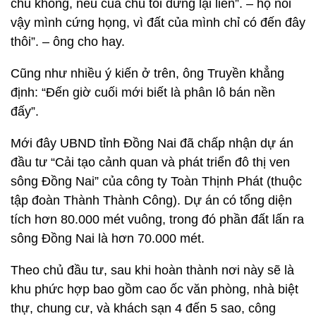
chú không, nếu của chú tôi dừng lại liền”. – họ nói
vậy mình cứng họng, vì đất của mình chỉ có đến đây
thôi”. – ông cho hay.
Cũng như nhiều ý kiến ở trên, ông Truyền khẳng
định: “Đến giờ cuối mới biết là phân lô bán nền
đấy”.
Mới đây UBND tỉnh Đồng Nai đã chấp nhận dự án
đầu tư “Cải tạo cảnh quan và phát triển đô thị ven
sông Đồng Nai” của công ty Toàn Thịnh Phát (thuộc
tập đoàn Thành Thành Công). Dự án có tổng diện
tích hơn 80.000 mét vuông, trong đó phần đất lấn ra
sông Đồng Nai là hơn 70.000 mét.
Theo chủ đầu tư, sau khi hoàn thành nơi này sẽ là
khu phức hợp bao gồm cao ốc văn phòng, nhà biệt
thự, chung cư, và khách sạn 4 đến 5 sao, công