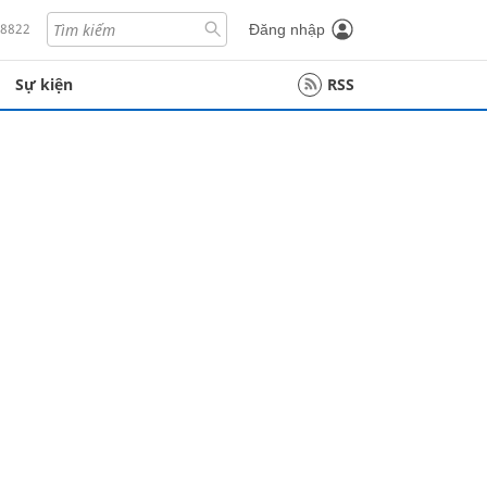
18822
Đăng nhập
Sự kiện
RSS