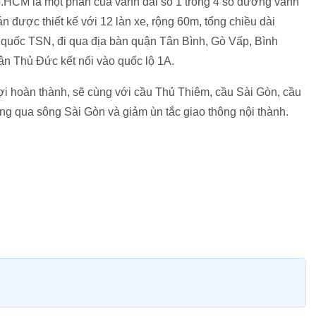
HCM là một phần của vành đai số 1 trong 4 số đường vành
n được thiết kế với 12 làn xe, rộng 60m, tổng chiều dài
quốc TSN, đi qua địa bàn quận Tân Bình, Gò Vấp, Bình
n Thủ Đức kết nối vào quốc lộ 1A.
ợi hoàn thành, sẽ cùng với cầu Thủ Thiêm, cầu Sài Gòn, cầu
ng qua sông Sài Gòn và giảm ùn tắc giao thông nội thành.