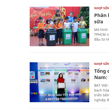
NHỊP SỐ
Phân 
sữa
Mô hình 
TPHCM ch
đầu từ n
NHỊP SỐ
Tổng 
Nam: 
BAT Việt
bạch hóa
triển bề
nghiệp đ