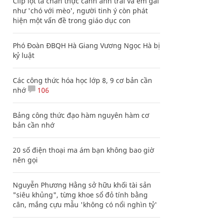
Clip lột tả chân thực cảnh anh trai và em gái
như 'chó với mèo', người tinh ý còn phát
hiện một vấn đề trong giáo dục con
Phó Đoàn ĐBQH Hà Giang Vương Ngọc Hà bị
kỷ luật
Các công thức hóa học lớp 8, 9 cơ bản cần
nhớ
106
Bảng công thức đạo hàm nguyên hàm cơ
bản cần nhớ
20 số điện thoại ma ám bạn không bao giờ
nên gọi
Nguyễn Phương Hằng sở hữu khối tài sản
"siêu khủng", từng khoe sổ đỏ tính bằng
cân, mắng cựu mẫu 'không có nổi nghìn tỷ'