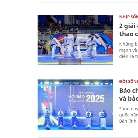
NHỊP SỐ
2 giải
thao c
Những bà
mạnh và 
diễn ra 
ĐỜI SỐN
Báo c
và bả
Sáng nay
quốc năm
Bản lĩnh