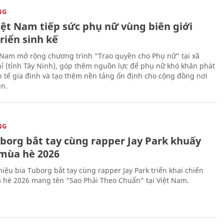
NG
iệt Nam tiếp sức phụ nữ vùng biên giới
riển sinh kế
 Nam mở rộng chương trình “Trao quyền cho Phụ nữ” tại xã
ỉ (tỉnh Tây Ninh), góp thêm nguồn lực để phụ nữ khó khăn phát
nh tế gia đình và tạo thêm nền tảng ổn định cho cộng đồng nơi
ên.
NG
uborg bắt tay cùng rapper Jay Park khuấy
mùa hè 2026
iệu bia Tuborg bắt tay cùng rapper Jay Park triển khai chiến
 hè 2026 mang tên "Sao Phải Theo Chuẩn” tại Việt Nam.