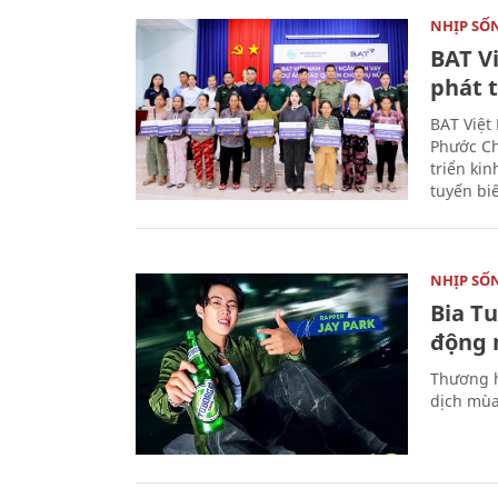
NHỊP SỐ
BAT V
phát t
BAT Việt
Phước Ch
triển ki
tuyến bi
NHỊP SỐ
Bia T
động 
Thương h
dịch mùa