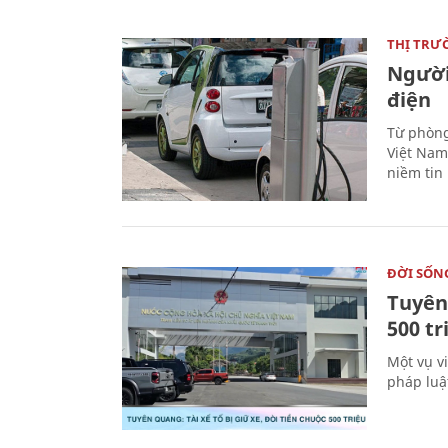
THỊ TRƯ
Người
điện
Từ phòng
Việt Nam 
niềm tin
ĐỜI SỐN
Tuyên 
500 t
Một vụ v
pháp luậ