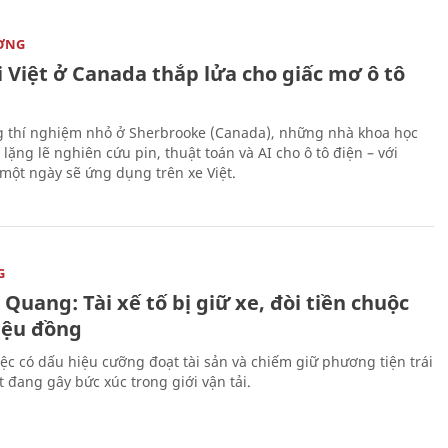
ỜNG
 Việt ở Canada thắp lửa cho giấc mơ ô tô
 thí nghiệm nhỏ ở Sherbrooke (Canada), những nhà khoa học
lặng lẽ nghiên cứu pin, thuật toán và AI cho ô tô điện – với
 một ngày sẽ ứng dụng trên xe Việt.
G
Quang: Tài xế tố bị giữ xe, đòi tiền chuộc
riệu đồng
iệc có dấu hiệu cưỡng đoạt tài sản và chiếm giữ phương tiện trái
t đang gây bức xúc trong giới vận tải.