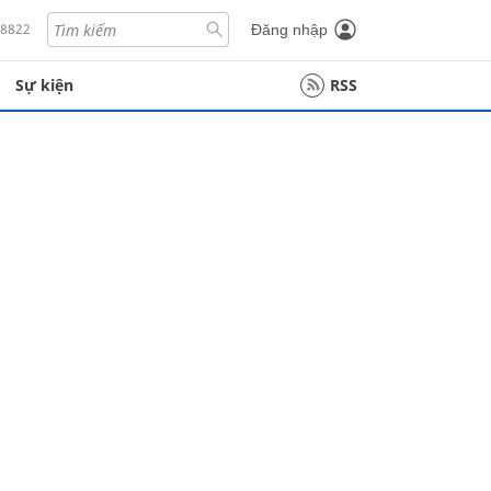
18822
Đăng nhập
Sự kiện
RSS