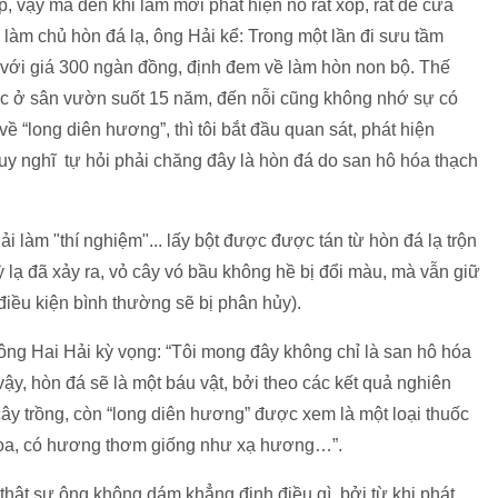
, vậy mà đến khi làm mới phát hiện nó rất xốp, rất dễ cưa
n làm chủ hòn đá lạ, ông Hải kể: Trong một lần đi sưu tầm
 với giá 300 ngàn đồng, định đem về làm hòn non bộ. Thế
 góc ở sân vườn suốt 15 năm, đến nỗi cũng không nhớ sự có
ề “long diên hương”, thì tôi bắt đầu quan sát, phát hiện
 suy nghĩ tự hỏi phải chăng đây là hòn đá do san hô hóa thạch
 làm "thí nghiệm"... lấy bột được được tán từ hòn đá lạ trộn
ỳ lạ đã xảy ra, vỏ cây vó bầu không hề bị đổi màu, mà vẫn giữ
iều kiện bình thường sẽ bị phân hủy).
nông Hai Hải kỳ vọng: “Tôi mong đây không chỉ là san hô hóa
vậy, hòn đá sẽ là một báu vật, bởi theo các kết quả nghiên
cây trồng, còn “long diên hương” được xem là một loại thuốc
hoa, có hương thơm giống như xạ hương…”.
thật sự ông không dám khẳng định điều gì, bởi từ khi phát