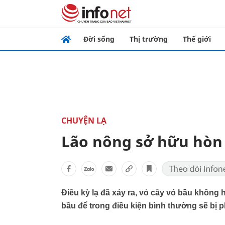
Đời sống
Thị trường
Thế giới
CHUYỆN LẠ
Lão nông sở hữu hòn 
Điều kỳ lạ đã xảy ra, vỏ cây vó bầu không
bầu để trong điều kiện bình thường sẽ bị p