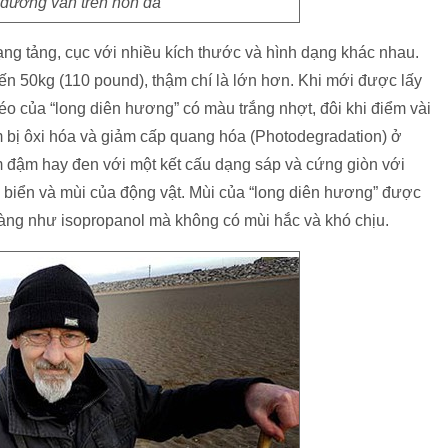
đường vân trên hòn đá
ng tảng, cục với nhiều kích thước và hình dạng khác nhau.
n 50kg (110 pound), thậm chí là lớn hơn. Khi mới được lấy
béo của “long diên hương” có màu trắng nhợt, đôi khi điểm vài
 bị ôxi hóa và giảm cấp quang hóa (Photodegradation) ở
m đậm hay đen với một kết cấu dạng sáp và cứng giòn với
 biển và mùi của động vật. Mùi của “long diên hương” được
àng như isopropanol mà không có mùi hắc và khó chịu.