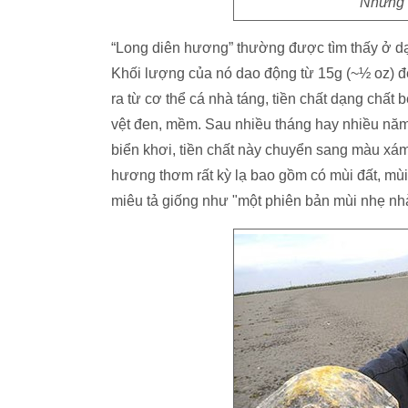
Những 
“Long diên hương” thường được tìm thấy ở dạ
Khối lượng của nó dao động từ 15g (~½ oz) đế
ra từ cơ thể cá nhà táng, tiền chất dạng chất 
vệt đen, mềm. Sau nhiều tháng hay nhiều năm
biển khơi, tiền chất này chuyển sang màu xá
hương thơm rất kỳ lạ bao gồm có mùi đất, mùi
miêu tả giống như "một phiên bản mùi nhẹ nh