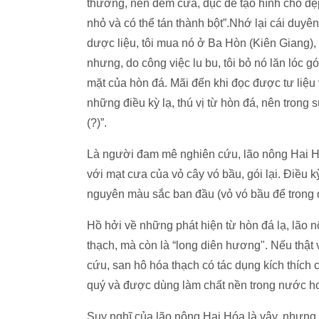
thường, nên đem cưa, đục để tạo hình cho đẹp
nhỏ và có thể tán thành bột”.Nhớ lại cái duyê
dược liệu, tôi mua nó ở Ba Hòn (Kiên Giang),
nhưng, do công việc lu bu, tôi bỏ nó lăn lóc
mặt của hòn đá. Mãi đến khi đọc được tư liệu v
những điều kỳ lạ, thú vị từ hòn đá, nên trong
(?)”.
Là người đam mê nghiên cứu, lão nông Hai Hải
với mạt cưa của vỏ cây vó bầu, gói lại. Điều k
nguyên màu sắc ban đầu (vỏ vó bầu để trong đ
Hồ hởi về những phát hiện từ hòn đá lạ, lão 
thạch, mà còn là “long diên hương". Nếu thật 
cứu, san hô hóa thạch có tác dụng kích thích 
quý và được dùng làm chất nền trong nước 
Suy nghĩ của lão nông Hai Hóa là vậy, nhưng 