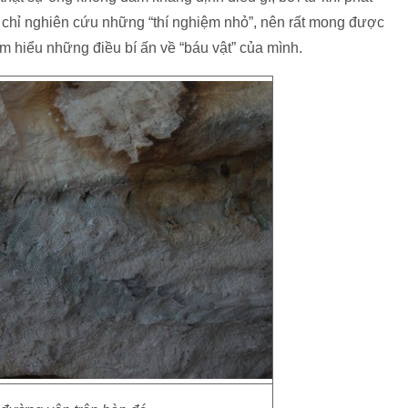
 chỉ nghiên cứu những “thí nghiệm nhỏ”, nên rất mong được
m hiểu những điều bí ấn về “báu vật” của mình.