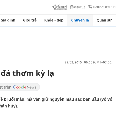
Hotline: 09161
Gia đình
Giới trẻ
Khỏe - đẹp
Chuyện lạ
Quân sự
29/03/2015 06:00 (GMT+07:00)
đá thơm kỳ lạ
 hề bị đổi màu, mà vẫn giữ nguyên màu sắc ban đầu (vỏ vó
hân hủy).