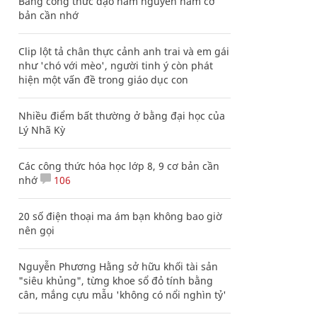
Bảng công thức đạo hàm nguyên hàm cơ
bản cần nhớ
Clip lột tả chân thực cảnh anh trai và em gái
như 'chó với mèo', người tinh ý còn phát
hiện một vấn đề trong giáo dục con
Nhiều điểm bất thường ở bằng đại học của
Lý Nhã Kỳ
Các công thức hóa học lớp 8, 9 cơ bản cần
nhớ
106
20 số điện thoại ma ám bạn không bao giờ
nên gọi
Nguyễn Phương Hằng sở hữu khối tài sản
"siêu khủng", từng khoe sổ đỏ tính bằng
cân, mắng cựu mẫu 'không có nổi nghìn tỷ'