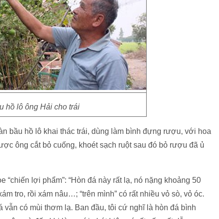
 hồ lô ông Hải cho trái
 bầu hồ lô khai thác trái, dùng làm bình đựng rượu, với hoa
được ông cắt bỏ cuống, khoét sạch ruột sau đó bỏ rượu đã ủ
 “chiến lợi phẩm”: “Hòn đá này rất lạ, nó nặng khoảng 50
m tro, rồi xám nâu…; “trên mình” có rất nhiều vỏ sò, vỏ óc.
 vẫn có mùi thơm lạ. Ban đầu, tôi cứ nghĩ là hòn đá bình