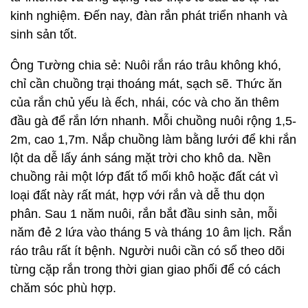
kinh nghiệm. Đến nay, đàn rắn phát triển nhanh và
sinh sản tốt.
Ông Tường chia sẻ: Nuôi rắn ráo trâu không khó,
chỉ cần chuồng trại thoáng mát, sạch sẽ. Thức ăn
của rắn chủ yếu là ếch, nhái, cóc và cho ăn thêm
đầu gà để rắn lớn nhanh. Mỗi chuồng nuôi rộng 1,5-
2m, cao 1,7m. Nắp chuồng làm bằng lưới để khi rắn
lột da dễ lấy ánh sáng mặt trời cho khô da. Nền
chuồng rải một lớp đất tổ mối khô hoặc đất cát vì
loại đất này rất mát, hợp với rắn và dễ thu dọn
phân. Sau 1 năm nuôi, rắn bắt đầu sinh sản, mỗi
năm đẻ 2 lứa vào tháng 5 và tháng 10 âm lịch. Rắn
ráo trâu rất ít bệnh. Người nuôi cần có sổ theo dõi
từng cặp rắn trong thời gian giao phối để có cách
chăm sóc phù hợp.