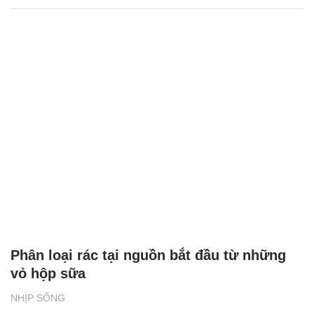
Phân loại rác tại nguồn bắt đầu từ những
vỏ hộp sữa
NHỊP SỐNG