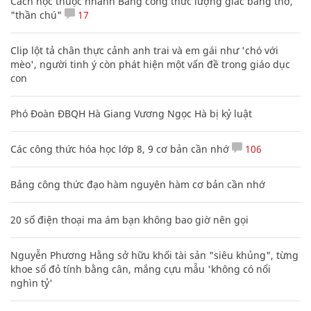
Cách học thuộc nhanh Bảng công thức lượng giác bằng thơ,
"thần chú"
17
Clip lột tả chân thực cảnh anh trai và em gái như 'chó với
mèo', người tinh ý còn phát hiện một vấn đề trong giáo dục
con
Phó Đoàn ĐBQH Hà Giang Vương Ngọc Hà bị kỷ luật
Các công thức hóa học lớp 8, 9 cơ bản cần nhớ
106
Bảng công thức đạo hàm nguyên hàm cơ bản cần nhớ
20 số điện thoại ma ám bạn không bao giờ nên gọi
Nguyễn Phương Hằng sở hữu khối tài sản "siêu khủng", từng
khoe sổ đỏ tính bằng cân, mắng cựu mẫu 'không có nổi
nghìn tỷ'