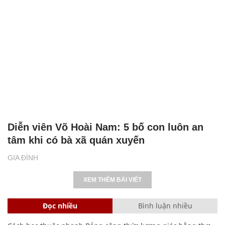
Diễn viên Võ Hoài Nam: 5 bố con luôn an
tâm khi có bà xã quán xuyến
GIA ĐÌNH
XEM THÊM BÀI VIẾT
Đọc nhiều
Bình luận nhiều