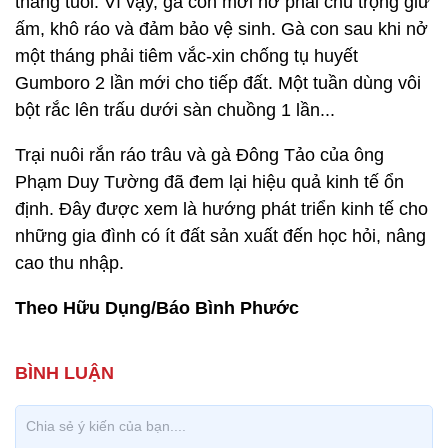
tháng tuổi. Vì vậy, gà con mới nở phải chú trọng giữ
ấm, khô ráo và đảm bảo vệ sinh. Gà con sau khi nở
một tháng phải tiêm vắc-xin chống tụ huyết
Gumboro 2 lần mới cho tiếp đất. Một tuần dùng vôi
bột rắc lên trấu dưới sàn chuồng 1 lần...
Trại nuôi rắn ráo trâu và gà Đông Tảo của ông
Phạm Duy Tường đã đem lại hiệu quả kinh tế ổn
định. Đây được xem là hướng phát triển kinh tế cho
những gia đình có ít đất sản xuất đến học hỏi, nâng
cao thu nhập.
Theo Hữu Dụng/Báo Bình Phước