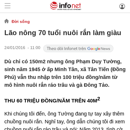
Đời sống
Lão nông 70 tuổi nuôi rắn làm giàu
24/01/2016 - 11:00
Dù chỉ có 150m2 nhưng ông Phạm Duy Tường,
sinh năm 1945 ở ấp Minh Tân, xã Tân Tiến (Đồng
Phú) vẫn thu nhập trên 100 triệu đồng/năm từ
mô hình nuôi rắn ráo trâu và gà Đông Tảo.
2
THU 60 TRIỆU ĐỒNG/NĂM TRÊN 40M
Khi chúng tôi đến, ông Tường đang tự tay xây thêm
chuồng nuôi rắn. Nghỉ tay, ông dẫn chúng tôi đi xem
chuồng nuôi rắn ráo trâu và nói: Năm 2013, tình cờ