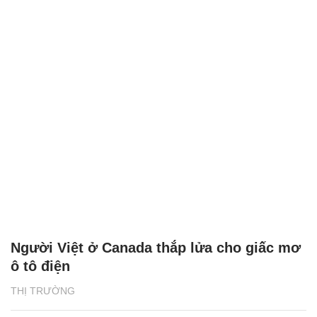
Người Việt ở Canada thắp lửa cho giấc mơ
ô tô điện
THỊ TRƯỜNG