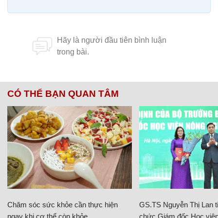
CÓ THỂ BẠN QUAN TÂM
Chăm sóc sức khỏe cần thực hiện
GS.TS Nguyễn Thị Lan ti
ngay khi cơ thể còn khỏe
chức Giám đốc Học viện