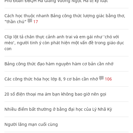
Phó Đoàn ĐBQH Hà Giang Vương Ngọc Hà bị kỷ luật
Cách học thuộc nhanh Bảng công thức lượng giác bằng thơ,
"thần chú"
17
Clip lột tả chân thực cảnh anh trai và em gái như 'chó với
mèo', người tinh ý còn phát hiện một vấn đề trong giáo dục
con
Bảng công thức đạo hàm nguyên hàm cơ bản cần nhớ
Các công thức hóa học lớp 8, 9 cơ bản cần nhớ
106
20 số điện thoại ma ám bạn không bao giờ nên gọi
Nhiều điểm bất thường ở bằng đại học của Lý Nhã Kỳ
Người lãng mạn cuối cùng