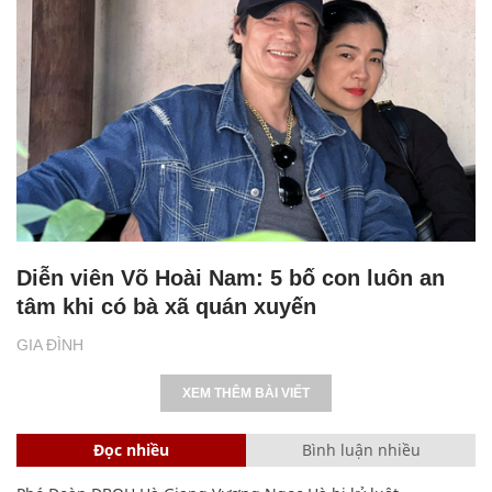
Diễn viên Võ Hoài Nam: 5 bố con luôn an
tâm khi có bà xã quán xuyến
GIA ĐÌNH
XEM THÊM BÀI VIẾT
Đọc nhiều
Bình luận nhiều