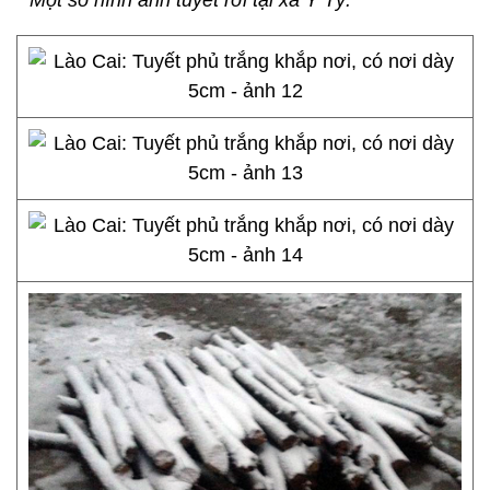
* Một số hình ảnh tuyết rơi tại xã Y Tý: