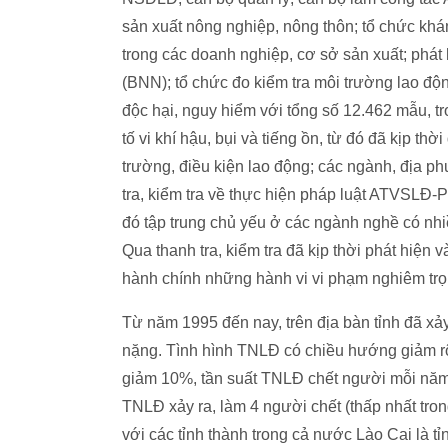
sản xuất nông nghiệp, nông thôn; tổ chức khá
trong các doanh nghiệp, cơ sở sản xuất; phát 
(BNN); tổ chức đo kiểm tra môi trường lao độn
độc hại, nguy hiểm với tổng số 12.462 mẫu, t
tố vi khí hậu, bụi và tiếng ồn, từ đó đã kịp th
trường, điều kiện lao động; các ngành, địa p
tra, kiểm tra về thực hiện pháp luật ATVSLĐ-
đó tập trung chủ yếu ở các ngành nghề có nhi
Qua thanh tra, kiểm tra đã kịp thời phát hiện
hành chính những hành vi vi phạm nghiêm tr
Từ năm 1995 đến nay, trên địa bàn tỉnh đã x
nặng. Tình hình TNLĐ có chiều hướng giảm rõ
giảm 10%, tần suất TNLĐ chết người mỗi năm 
TNLĐ xảy ra, làm 4 người chết (thấp nhất tro
với các tỉnh thành trong cả nước Lào Cai là tỉ