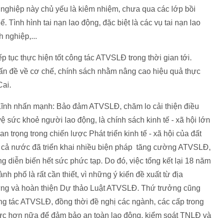
ghiệp này chủ yếu là kiêm nhiệm, chưa qua các lớp bồi
Tình hình tai nạn lao động, đặc biệt là các vụ tai nạn lao
h nghiệp,...
p tục thực hiện tốt công tác ATVSLĐ trong thời gian tới.
vấn đề về cơ chế, chính sách nhằm nâng cao hiệu quả thực
 Cai.
 Lĩnh nhấn mạnh: Bảo đảm ATVSLĐ, chăm lo cải thiện điều
sức khoẻ người lao động, là chính sách kinh tế - xã hội lớn
 trọng trong chiến lược Phát triển kinh tế - xã hội của đất
cả nước đã triển khai nhiều biện pháp tăng cường ATVSLĐ,
 diễn biến hết sức phức tạp. Do đó, việc tổng kết lại 18 năm
h phố là rất cần thiết, vì những ý kiến đề xuất từ địa
dựng và hoàn thiện Dự thảo Luật ATVSLĐ. Thứ trưởng cũng
ông tác ATVSLĐ, đồng thời đề nghị các ngành, các cấp trong
t thực hơn nữa để đảm bảo an toàn lao động, kiểm soát TNLĐ và