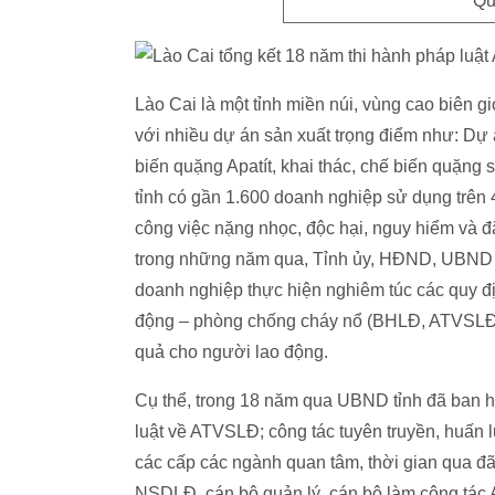
Qu
Lào Cai là một tỉnh miền núi, vùng cao biên 
với nhiều dự án sản xuất trọng điểm như: Dự
biến quặng Apatít, khai thác, chế biến quặng s
tỉnh có gần 1.600 doanh nghiệp sử dụng trên 
công việc nặng nhọc, độc hại, nguy hiểm và đặ
trong những năm qua, Tỉnh ủy, HĐND, UBND t
doanh nghiệp thực hiện nghiêm túc các quy đị
động – phòng chống cháy nổ (BHLĐ, ATVSLĐ-
quả cho người lao động.
Cụ thể, trong 18 năm qua UBND tỉnh đã ban 
luật về ATVSLĐ; công tác tuyên truyền, huấ
các cấp các ngành quan tâm, thời gian qua 
NSDLĐ, cán bộ quản lý, cán bộ làm công tác