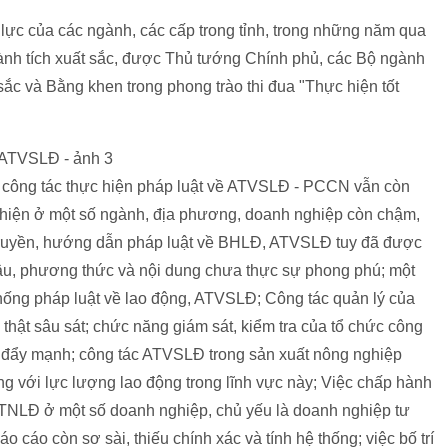
lực của các ngành, các cấp trong tỉnh, trong những năm qua
thành tích xuất sắc, được Thủ tướng Chính phủ, các Bộ ngành
ắc và Bằng khen trong phong trào thi đua "Thực hiện tốt
, công tác thực hiện pháp luật về ATVSLĐ - PCCN vẫn còn
ực hiện ở một số ngành, địa phương, doanh nghiệp còn chậm,
 truyền, hướng dẫn pháp luật về BHLĐ, ATVSLĐ tuy đã được
âu, phương thức và nội dung chưa thực sự phong phú; một
hống pháp luật về lao động, ATVSLĐ; Công tác quản lý của
hật sâu sát; chức năng giám sát, kiểm tra của tổ chức công
ẩy mạnh; công tác ATVSLĐ trong sản xuất nông nghiệp
với lực lượng lao động trong lĩnh vực này; Việc chấp hành
 TNLĐ ở một số doanh nghiệp, chủ yếu là doanh nghiệp tư
 cáo còn sơ sài, thiếu chính xác và tính hệ thống; việc bố trí