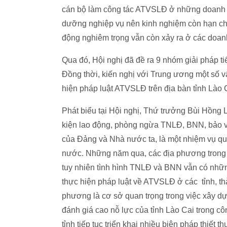
cán bộ làm công tác ATVSLĐ ở những doanh n
dưỡng nghiệp vụ nên kinh nghiệm còn hạn chế. 
động nghiêm trọng vẫn còn xảy ra ở các doan
Qua đó, Hội nghị đã đề ra 9 nhóm giải pháp tiế
Đồng thời, kiến nghị với Trung ương một số 
hiện pháp luật ATVSLĐ trên địa bàn tỉnh Lào
Phát biểu tại Hội nghị, Thứ trưởng Bùi Hồng
kiện lao động, phòng ngừa TNLĐ, BNN, bảo vệ 
của Đảng và Nhà nước ta, là một nhiệm vụ quan
nước. Những năm qua, các địa phương trong 
tuy nhiên tình hình TNLĐ và BNN vẫn có những
thực hiện pháp luật về ATVSLĐ ở các tỉnh, thàn
phương là cơ sở quan trọng trong việc xây 
đánh giá cao nỗ lực của tỉnh Lào Cai trong c
tỉnh tiếp tục triển khai nhiều biện pháp thiế