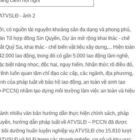
ang cảnh hội nghị
giới, có nguồn tài nguyên khoáng sản đa dạng và phong phú,
 án Tổ hợp đồng Sin Quyền, Dự án mở rộng khai thác - chế
ắt Quý Sa, khai thác - chế biến vật liệu xây dựng,... Hiện toàn
42.000 lao động, trong đó có gần 5.000 lao động làm nghề,
c biệt nặng nhọc, độc hại, nguy hiểm. Nhận thức rõ điều đó,
ỉnh luôn quan tâm chỉ đạo các cấp, các ngành, địa phương,
nh của pháp luật về bảo hộ lao động, an toàn vệ sinh lao
PCCN) nhằm tạo dựng môi trường làm việc an toàn và hiệu
hành nhiều văn bản hướng dẫn thực hiện chính sách, pháp
n luyện, hướng dẫn pháp luật về ATVSLĐ – PCCN đã được
đã bồi dưỡng huấn luyện nghiệp vụ ATVSLĐ cho 15.810 lượt
 ATVSLĐ và NLĐ trong các doanh nghiệp, cơ sở và khu vực