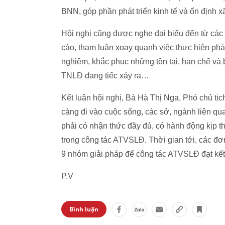
BNN, góp phần phát triển kinh tế và ổn định xã
Hội nghị cũng được nghe đại biểu đến từ các 
cáo, tham luận xoay quanh việc thực hiện p
nghiệm, khắc phục những tồn tại, hạn chế và b
TNLĐ đang tiếc xảy ra…
Kết luận hội nghị, Bà Hà Thị Nga, Phó chủ 
càng đi vào cuộc sống, các sở, ngành liên qu
phải có nhận thức đầy đủ, có hành động kịp
trong công tác ATVSLĐ. Thời gian tới, các đơn
9 nhóm giải pháp để công tác ATVSLĐ đạt kết
P.V
Bình luận