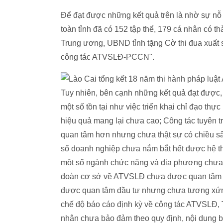
Để đạt được những kết quả trên là nhờ sự nỗ 
toàn tỉnh đã có 152 tập thể, 179 cá nhân có 
Trung ương, UBND tỉnh tặng Cờ thi đua xuất s
công tác ATVSLĐ-PCCN".
Tuy nhiên, bên cạnh những kết quả đạt được
một số tồn tại như việc triển khai chỉ đạo th
hiệu quả mang lại chưa cao; Công tác tuyên
quan tâm hơn nhưng chưa thật sự có chiều s
số doanh nghiệp chưa nắm bắt hết được hệ t
một số ngành chức năng và địa phương chưa t
đoàn cơ sở về ATVSLĐ chưa được quan tâm đ
được quan tâm đầu tư nhưng chưa tương xứng 
chế độ báo cáo định kỳ về công tác ATVSLĐ,
nhân chưa bảo đảm theo quy định, nội dung báo