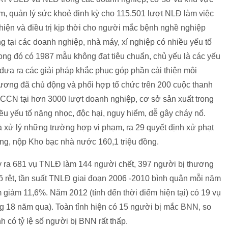
m, quản lý sức khoẻ định kỳ cho 115.501 lượt NLĐ làm việc
hiện và điều trị kịp thời cho người mắc bệnh nghề nghiệp
g tại các doanh nghiệp, nhà máy, xí nghiệp có nhiều yếu tố
rong đó có 1987 mẫu không đạt tiêu chuẩn, chủ yếu là các yếu
ời đưa ra các giải pháp khắc phục góp phần cải thiện môi
hương đã chủ động và phối hợp tổ chức trên 200 cuộc thanh
PCCN tại hơn 3000 lượt doanh nghiệp, cơ sở sản xuất trong
ều yếu tố nặng nhọc, độc hại, nguy hiểm, dễ gây cháy nổ.
 và xử lý những trường hợp vi phạm, ra 29 quyết định xử phạt
ọng, nộp Kho bạc nhà nước 160,1 triệu đồng.
ảy ra 681 vụ TNLĐ làm 144 người chết, 397 người bị thương
 rệt, tần suất TNLĐ giai đoạn 2006 -2010 bình quân mỗi năm
giảm 11,6%. Năm 2012 (tính đến thời điểm hiện tại) có 19 vụ
ng 18 năm qua). Toàn tỉnh hiện có 15 người bị mắc BNN, so
nh có tỷ lệ số người bị BNN rất thấp.