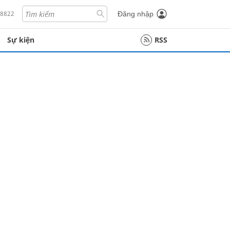
18822
Đăng nhập
Sự kiện
RSS