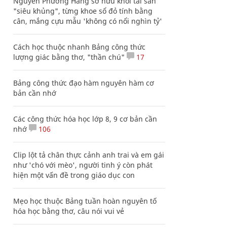
Nguyễn Phương Hằng sở hữu khối tài sản
"siêu khủng", từng khoe sổ đỏ tính bằng
cân, mắng cựu mẫu 'không có nổi nghìn tỷ'
Cách học thuộc nhanh Bảng công thức
lượng giác bằng thơ, "thần chú"
17
Bảng công thức đạo hàm nguyên hàm cơ
bản cần nhớ
Các công thức hóa học lớp 8, 9 cơ bản cần
nhớ
106
Clip lột tả chân thực cảnh anh trai và em gái
như 'chó với mèo', người tinh ý còn phát
hiện một vấn đề trong giáo dục con
Mẹo học thuộc Bảng tuần hoàn nguyên tố
hóa học bằng thơ, câu nói vui vẻ