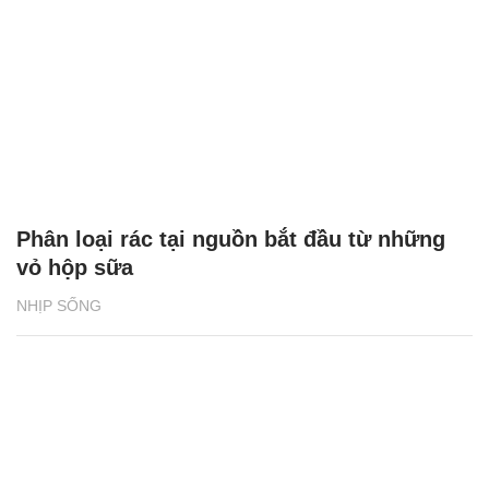
Phân loại rác tại nguồn bắt đầu từ những
vỏ hộp sữa
NHỊP SỐNG