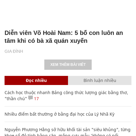
Diễn viên Võ Hoài Nam: 5 bố con luôn an
tâm khi có bà xã quán xuyến
GIA ĐÌNH
XEM THÊM BÀI VIẾT
Đọc nhiều
Bình luận nhiều
Cách học thuộc nhanh Bảng công thức lượng giác bằng thơ,
"thần chú"
17
Nhiều điểm bất thường ở bằng đại học của Lý Nhã Kỳ
Nguyễn Phương Hằng sở hữu khối tài sản "siêu khủng", từng
khoe sổ đỏ tính bằng cân, mắng cựu mẫu 'không có nổi