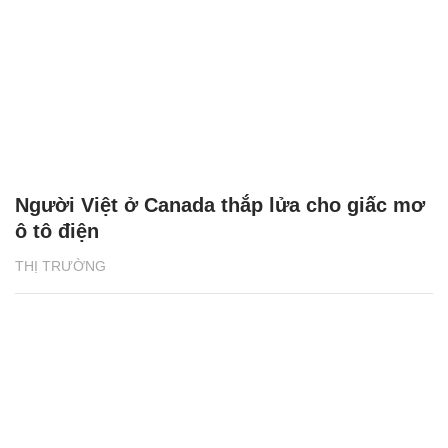
Người Việt ở Canada thắp lửa cho giấc mơ
ô tô điện
THỊ TRƯỜNG