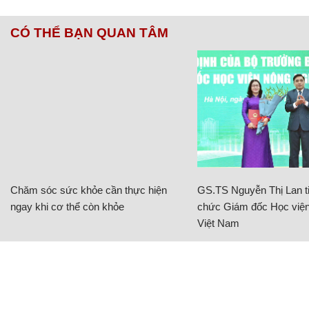
CÓ THỂ BẠN QUAN TÂM
Chăm sóc sức khỏe cần thực hiện
GS.TS Nguyễn Thị Lan ti
ngay khi cơ thể còn khỏe
chức Giám đốc Học viện
Việt Nam